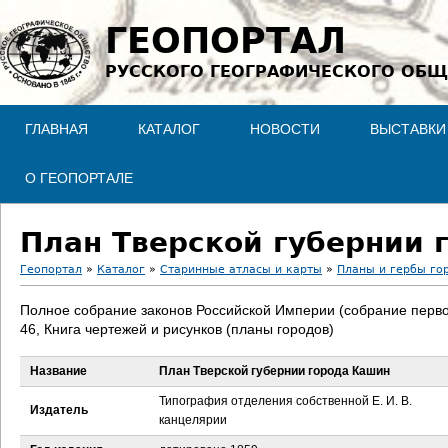
Jump to navigation
ГЕОПОРТАЛ
РУССКОГО ГЕОГРАФИЧЕСКОГО ОБЩ
ГЛАВНАЯ
КАТАЛОГ
НОВОСТИ
ВЫСТАВКИ
О ГЕОПОРТАЛЕ
План Тверской губернии 
Геопортал
»
Каталог
»
Старинные атласы и карты
»
Планы и гербы го
В
Полное собрание законов Российской Империи (собрание перво
46, Книга чертежей и рисунков (планы городов)
ы
Название
План Тверской губернии города Кашин
з
Типография отделения собственной Е. И. В.
Издатель
д
канцелярии