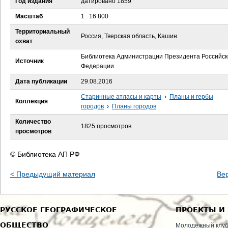
Год издания
датировано 1859
е
Масштаб
1 : 16 800
с
Территориальный
Россия, Тверская область, Кашин
охват
ь
Библиотека Администрации Президента Российск
Источник
Федерации
Дата публикации
29.08.2016
Старинные атласы и карты
›
Планы и гербы
Коллекция
городов
›
Планы городов
Количество
1825 просмотров
просмотров
© Библиотека АП РФ
< Предыдущий материал
Ве
РУССКОЕ ГЕОГРАФИЧЕСКОЕ
ПРОЕКТЫ И
ОБЩЕСТВО
Молодежный клу