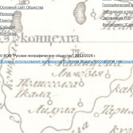
Географический д
Основной сайт Общества
Экспедиции и пр
Регионы
Экспедиции РГО
Гранты
Фотоконкурс "Сам
События
Контакты
© ВОО "Русское географическое общество", 2013-2026 г.
Условия использования материалов
Политика защиты и обработки персонал