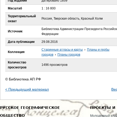
Год издания
датировано 1859
е
Масштаб
1 : 16 800
с
Территориальный
Россия, Тверская область, Красный Холм
охват
ь
Библиотека Администрации Президента Российск
Источник
Федерации
Дата публикации
29.08.2016
Старинные атласы и карты
›
Планы и гербы
Коллекция
городов
›
Планы городов
Количество
1496 просмотров
просмотров
© Библиотека АП РФ
< Предыдущий материал
Ве
РУССКОЕ ГЕОГРАФИЧЕСКОЕ
ПРОЕКТЫ И
ОБЩЕСТВО
Молодежный клу