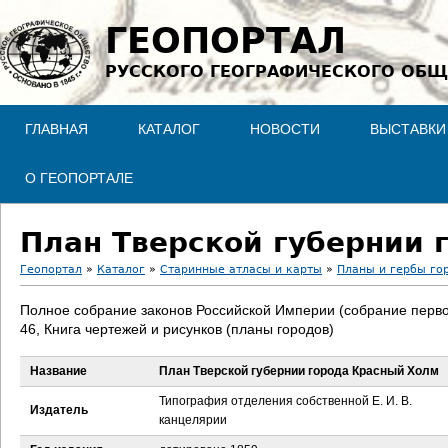
Jump to navigation
ГЕОПОРТАЛ
РУССКОГО ГЕОГРАФИЧЕСКОГО ОБЩ
ГЛАВНАЯ
КАТАЛОГ
НОВОСТИ
ВЫСТАВКИ
О ГЕОПОРТАЛЕ
План Тверской губернии 
Геопортал
»
Каталог
»
Старинные атласы и карты
»
Планы и гербы го
В
Полное собрание законов Российской Империи (собрание перво
46, Книга чертежей и рисунков (планы городов)
ы
Название
План Тверской губернии города Красный Холм
з
Типография отделения собственной Е. И. В.
Издатель
д
канцелярии