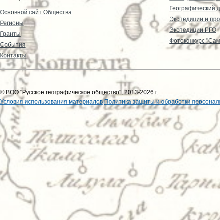
Географический д
Основной сайт Общества
Экспедиции и пр
Регионы
Экспедиции РГО
Гранты
Фотоконкурс "Сам
События
Контакты
© ВОО "Русское географическое общество", 2013-2026 г.
Условия использования материалов
Политика защиты и обработки персонал