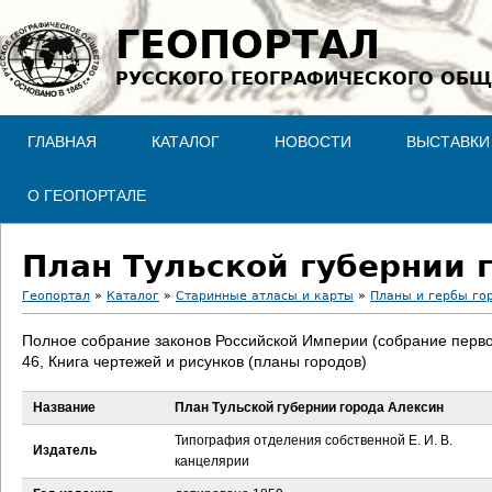
Jump to navigation
ГЕОПОРТАЛ
РУССКОГО ГЕОГРАФИЧЕСКОГО ОБЩ
ГЛАВНАЯ
КАТАЛОГ
НОВОСТИ
ВЫСТАВКИ
О ГЕОПОРТАЛЕ
План Тульской губернии 
Геопортал
»
Каталог
»
Старинные атласы и карты
»
Планы и гербы го
В
Полное собрание законов Российской Империи (собрание перво
46, Книга чертежей и рисунков (планы городов)
ы
Название
План Тульской губернии города Алексин
з
Типография отделения собственной Е. И. В.
Издатель
д
канцелярии