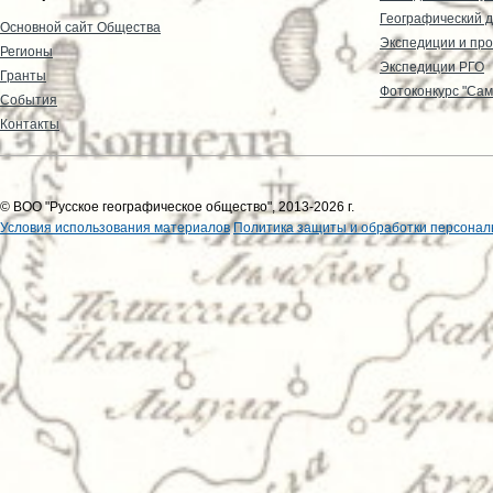
Географический д
Основной сайт Общества
Экспедиции и пр
Регионы
Экспедиции РГО
Гранты
Фотоконкурс "Сам
События
Контакты
© ВОО "Русское географическое общество", 2013-2026 г.
Условия использования материалов
Политика защиты и обработки персонал