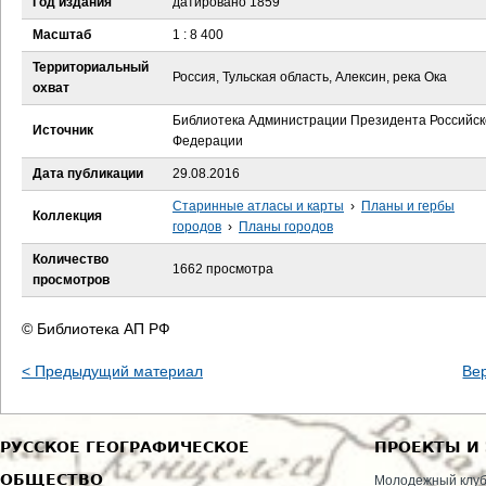
Год издания
датировано 1859
е
Масштаб
1 : 8 400
с
Территориальный
Россия, Тульская область, Алексин, река Ока
охват
ь
Библиотека Администрации Президента Российск
Источник
Федерации
Дата публикации
29.08.2016
Старинные атласы и карты
›
Планы и гербы
Коллекция
городов
›
Планы городов
Количество
1662 просмотра
просмотров
© Библиотека АП РФ
< Предыдущий материал
Ве
РУССКОЕ ГЕОГРАФИЧЕСКОЕ
ПРОЕКТЫ И
ОБЩЕСТВО
Молодежный клу