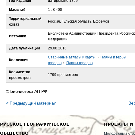
Год издания
датировано 1859
е
Масштаб
1 : 8 400
с
Территориальный
Россия, Тульская область, Ефремов
охват
ь
Библиотека Администрации Президента Российск
Источник
Федерации
Дата публикации
29.08.2016
Старинные атласы и карты
›
Планы и гербы
Коллекция
городов
›
Планы городов
Количество
1799 просмотров
просмотров
© Библиотека АП РФ
< Предыдущий материал
Ве
РУССКОЕ ГЕОГРАФИЧЕСКОЕ
ПРОЕКТЫ И
ОБЩЕСТВО
Молодежный клу