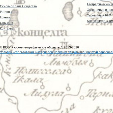
Географический д
Основной сайт Общества
Экспедиции и пр
Регионы
Экспедиции РГО
Гранты
Фотоконкурс "Сам
События
Контакты
© ВОО "Русское географическое общество", 2013-2026 г.
Условия использования материалов
Политика защиты и обработки персонал