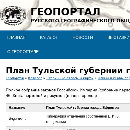
Jump to navigation
ГЕОПОРТАЛ
РУССКОГО ГЕОГРАФИЧЕСКОГО ОБЩ
ГЛАВНАЯ
КАТАЛОГ
НОВОСТИ
ВЫСТАВКИ
О ГЕОПОРТАЛЕ
План Тульской губернии 
Геопортал
»
Каталог
»
Старинные атласы и карты
»
Планы и гербы го
В
Полное собрание законов Российской Империи (собрание перво
46, Книга чертежей и рисунков (планы городов)
ы
Название
План Тульской губернии города Ефремов
з
Типография отделения собственной Е. И. В.
Издатель
д
канцелярии