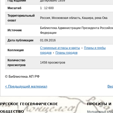
Год издания
датировано 1859
е
Масштаб
1 : 12 600
с
Территориальный
Россия, Московская область, Кашира, река Ока
охват
ь
Библиотека Администрации Президента Российск
Источник
Федерации
Дата публикации
01.09.2016
Старинные атласы и карты
›
Планы и гербы
Коллекция
городов
›
Планы городов
Количество
1458 просмотров
просмотров
© Библиотека АП РФ
< Предыдущий материал
Ве
РУССКОЕ ГЕОГРАФИЧЕСКОЕ
ПРОЕКТЫ И
ОБЩЕСТВО
Молодежный клу