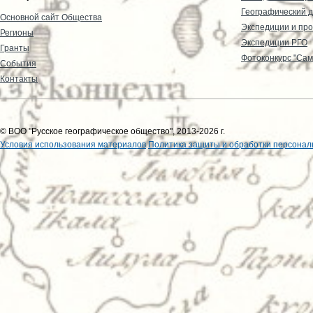
Географический д
Основной сайт Общества
Экспедиции и пр
Регионы
Экспедиции РГО
Гранты
Фотоконкурс "Сам
События
Контакты
© ВОО "Русское географическое общество", 2013-2026 г.
Условия использования материалов
Политика защиты и обработки персонал