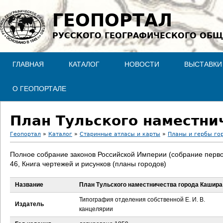
Jump to navigation
ГЕОПОРТАЛ
РУССКОГО ГЕОГРАФИЧЕСКОГО ОБЩ
ГЛАВНАЯ
КАТАЛОГ
НОВОСТИ
ВЫСТАВКИ
О ГЕОПОРТАЛЕ
План Тульского наместни
Геопортал
»
Каталог
»
Старинные атласы и карты
»
Планы и гербы го
В
Полное собрание законов Российской Империи (собрание перво
46, Книга чертежей и рисунков (планы городов)
ы
Название
План Тульского наместничества города Кашира
з
Типография отделения собственной Е. И. В.
Издатель
д
канцелярии