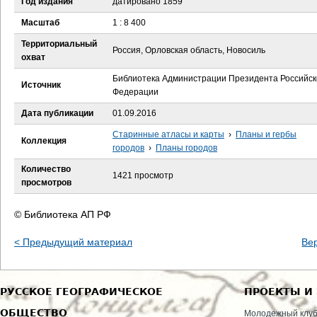
Год издания
датировано 1859
е
Масштаб
1 : 8 400
с
Территориальный
Россия, Орловская область, Новосиль
охват
ь
Библиотека Администрации Президента Российск
Источник
Федерации
Дата публикации
01.09.2016
Старинные атласы и карты
›
Планы и гербы
Коллекция
городов
›
Планы городов
Количество
1421 просмотр
просмотров
© Библиотека АП РФ
< Предыдущий материал
Ве
РУССКОЕ ГЕОГРАФИЧЕСКОЕ
ПРОЕКТЫ И
ОБЩЕСТВО
Молодежный клу