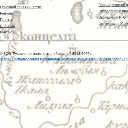
Географический д
Основной сайт Общества
Экспедиции и пр
Регионы
Экспедиции РГО
Гранты
Фотоконкурс "Сам
События
Контакты
© ВОО "Русское географическое общество", 2013-2026 г.
Условия использования материалов
Политика защиты и обработки персонал