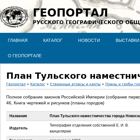
Jump to navigation
ГЕОПОРТАЛ
РУССКОГО ГЕОГРАФИЧЕСКОГО ОБЩ
ГЛАВНАЯ
КАТАЛОГ
НОВОСТИ
ВЫСТАВКИ
О ГЕОПОРТАЛЕ
План Тульского наместни
Геопортал
»
Каталог
»
Старинные атласы и карты
»
Планы и гербы го
В
Полное собрание законов Российской Империи (собрание перво
46, Книга чертежей и рисунков (планы городов)
ы
Название
План Тульского наместничества города Новоси
з
Типография отделения собственной Е. И. В.
Издатель
д
канцелярии