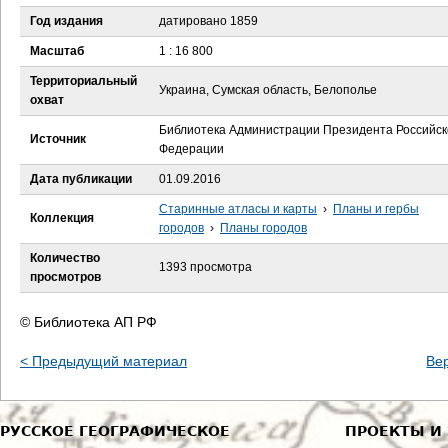
е
Год издания
датировано 1859
с
Масштаб
1 : 16 800
Территориальный
ь
Украина, Сумская область, Белополье
охват
Библиотека Администрации Президента Российск
Источник
Федерации
Дата публикации
01.09.2016
Старинные атласы и карты
›
Планы и гербы
Коллекция
городов
›
Планы городов
Количество
1393 просмотра
просмотров
© Библиотека АП РФ
< Предыдущий материал
Ве
РУССКОЕ ГЕОГРАФИЧЕСКОЕ
ПРОЕКТЫ И