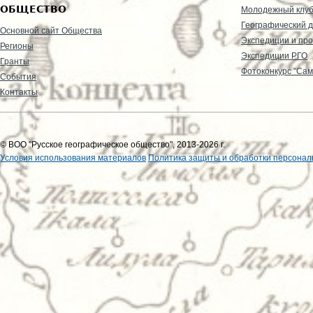
ОБЩЕСТВО
Молодежный клу
Географический д
Основной сайт Общества
Экспедиции и пр
Регионы
Экспедиции РГО
Гранты
Фотоконкурс "Сам
События
Контакты
© ВОО "Русское географическое общество", 2013-2026 г.
Условия использования материалов
Политика защиты и обработки персонал