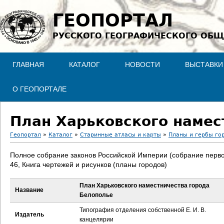
Jump to navigation
ГЕОПОРТАЛ
РУССКОГО ГЕОГРАФИЧЕСКОГО ОБЩ
ГЛАВНАЯ
КАТАЛОГ
НОВОСТИ
ВЫСТАВКИ
О ГЕОПОРТАЛЕ
План Харьковского намес
Геопортал
»
Каталог
»
Старинные атласы и карты
»
Планы и гербы го
В
Полное собрание законов Российской Империи (собрание перво
46, Книга чертежей и рисунков (планы городов)
ы
План Харьковского наместничества города
з
Название
Белополье
д
Типография отделения собственной Е. И. В.
Издатель
канцелярии