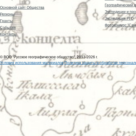
Географический д
Основной сайт Общества
Экспедиции и пр
Регионы
Экспедиции РГО
Гранты
Фотоконкурс "Сам
События
Контакты
© ВОО "Русское географическое общество", 2013-2026 г.
Условия использования материалов
Политика защиты и обработки персонал