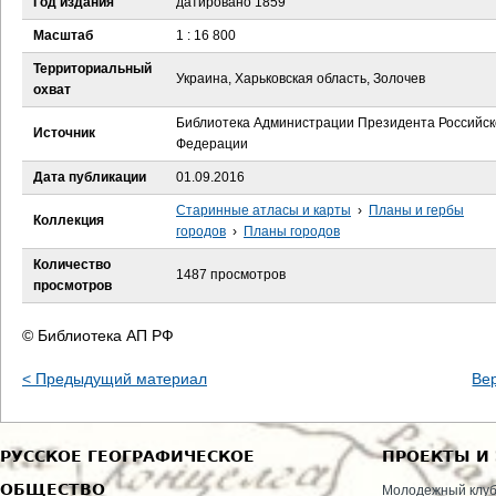
Год издания
датировано 1859
е
Масштаб
1 : 16 800
с
Территориальный
Украина, Харьковская область, Золочев
охват
ь
Библиотека Администрации Президента Российск
Источник
Федерации
Дата публикации
01.09.2016
Старинные атласы и карты
›
Планы и гербы
Коллекция
городов
›
Планы городов
Количество
1487 просмотров
просмотров
© Библиотека АП РФ
< Предыдущий материал
Ве
РУССКОЕ ГЕОГРАФИЧЕСКОЕ
ПРОЕКТЫ И
ОБЩЕСТВО
Молодежный клу