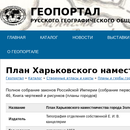
Jump to navigation
ГЕОПОРТАЛ
РУССКОГО ГЕОГРАФИЧЕСКОГО ОБЩ
ГЛАВНАЯ
КАТАЛОГ
НОВОСТИ
ВЫСТАВКИ
О ГЕОПОРТАЛЕ
План Харьковского намес
Геопортал
»
Каталог
»
Старинные атласы и карты
»
Планы и гербы го
В
Полное собрание законов Российской Империи (собрание перво
46, Книга чертежей и рисунков (планы городов)
ы
Название
План Харьковского наместничества города Зол
з
Типография отделения собственной Е. И. В.
Издатель
д
канцелярии