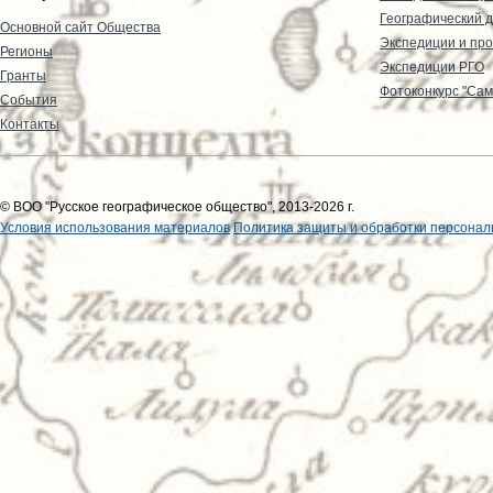
Географический д
Основной сайт Общества
Экспедиции и пр
Регионы
Экспедиции РГО
Гранты
Фотоконкурс "Сам
События
Контакты
© ВОО "Русское географическое общество", 2013-2026 г.
Условия использования материалов
Политика защиты и обработки персонал