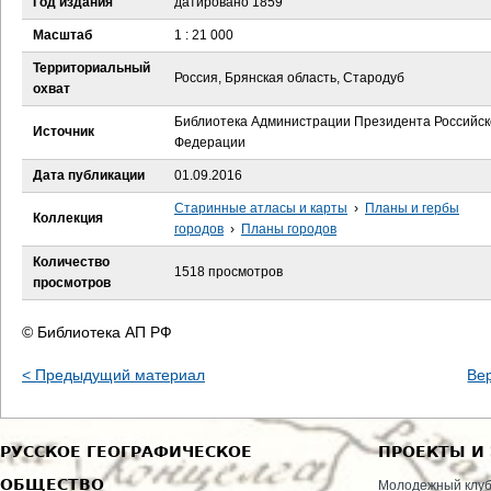
Год издания
датировано 1859
е
Масштаб
1 : 21 000
с
Территориальный
Россия, Брянская область, Стародуб
охват
ь
Библиотека Администрации Президента Российск
Источник
Федерации
Дата публикации
01.09.2016
Старинные атласы и карты
›
Планы и гербы
Коллекция
городов
›
Планы городов
Количество
1518 просмотров
просмотров
© Библиотека АП РФ
< Предыдущий материал
Ве
РУССКОЕ ГЕОГРАФИЧЕСКОЕ
ПРОЕКТЫ И
ОБЩЕСТВО
Молодежный клу