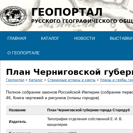
Jump to navigation
ГЕОПОРТАЛ
РУССКОГО ГЕОГРАФИЧЕСКОГО ОБЩ
ГЛАВНАЯ
КАТАЛОГ
НОВОСТИ
ВЫСТАВКИ
О ГЕОПОРТАЛЕ
План Черниговской губер
Геопортал
»
Каталог
»
Старинные атласы и карты
»
Планы и гербы го
В
Полное собрание законов Российской Империи (собрание перво
46, Книга чертежей и рисунков (планы городов)
ы
Название
План Черниговской губернии города Стародуб
з
Типография отделения собственной Е. И. В.
Издатель
д
канцелярии