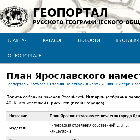
Jump to navigation
ГЕОПОРТАЛ
РУССКОГО ГЕОГРАФИЧЕСКОГО ОБЩ
ГЛАВНАЯ
КАТАЛОГ
НОВОСТИ
ВЫСТАВКИ
О ГЕОПОРТАЛЕ
План Ярославского намес
Геопортал
»
Каталог
»
Старинные атласы и карты
»
Планы и гербы го
В
Полное собрание законов Российской Империи (собрание перво
46, Книга чертежей и рисунков (планы городов)
ы
Название
План Ярославского наместничества города Да
з
Типография отделения собственной Е. И. В.
Издатель
д
канцелярии