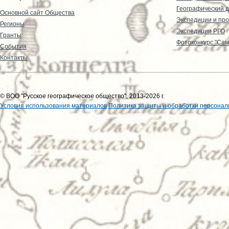
Географический д
Основной сайт Общества
Экспедиции и пр
Регионы
Экспедиции РГО
Гранты
Фотоконкурс "Сам
События
Контакты
© ВОО "Русское географическое общество", 2013-2026 г.
Условия использования материалов
Политика защиты и обработки персонал