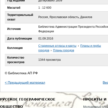
Год издания
датировано 1859
е
Масштаб
1 : 12 600
с
Территориальный
Россия, Ярославская область, Данилов
охват
ь
Библиотека Администрации Президента Российск
Источник
Федерации
Дата публикации
01.09.2016
Старинные атласы и карты
›
Планы и гербы
Коллекция
городов
›
Планы городов
Количество
1344 просмотра
просмотров
© Библиотека АП РФ
< Предыдущий материал
Ве
РУССКОЕ ГЕОГРАФИЧЕСКОЕ
ПРОЕКТЫ И
ОБЩЕСТВО
Молодежный клу