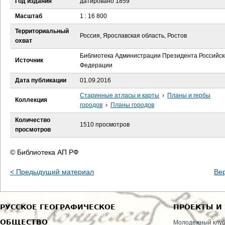
Год издания
датировано 1859
е
Масштаб
1 : 16 800
с
Территориальный
Россия, Ярославская область, Ростов
охват
ь
Библиотека Администрации Президента Российск
Источник
Федерации
Дата публикации
01.09.2016
Старинные атласы и карты
›
Планы и гербы
Коллекция
городов
›
Планы городов
Количество
1510 просмотров
просмотров
© Библиотека АП РФ
< Предыдущий материал
Ве
РУССКОЕ ГЕОГРАФИЧЕСКОЕ
ПРОЕКТЫ И
ОБЩЕСТВО
Молодежный клу