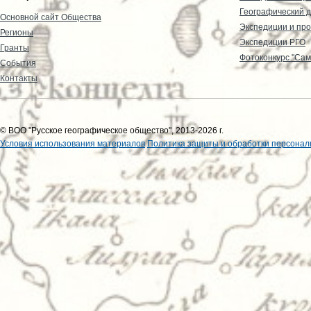
Географический д
Основной сайт Общества
Экспедиции и пр
Регионы
Экспедиции РГО
Гранты
Фотоконкурс "Сам
События
Контакты
© ВОО "Русское географическое общество", 2013-2026 г.
Условия использования материалов
Политика защиты и обработки персонал