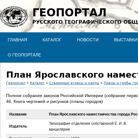
Jump to navigation
ГЕОПОРТАЛ
РУССКОГО ГЕОГРАФИЧЕСКОГО ОБЩ
ГЛАВНАЯ
КАТАЛОГ
НОВОСТИ
ВЫСТАВКИ
О ГЕОПОРТАЛЕ
План Ярославского намес
Геопортал
»
Каталог
»
Старинные атласы и карты
»
Планы и гербы го
В
Полное собрание законов Российской Империи (собрание перво
46, Книга чертежей и рисунков (планы городов)
ы
Название
План Ярославского наместничества города Рос
з
Типография отделения собственной Е. И. В.
Издатель
д
канцелярии