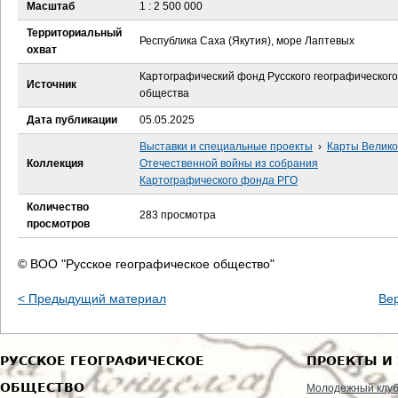
е
Масштаб
1 : 2 500 000
Территориальный
с
Республика Саха (Якутия), море Лаптевых
охват
ь
Картографический фонд Русского географического
Источник
общества
Дата публикации
05.05.2025
Выставки и специальные проекты
›
Карты Велик
Коллекция
Отечественной войны из собрания
Картографического фонда РГО
Количество
283 просмотра
просмотров
© ВОО "Русское географическое общество"
< Предыдущий материал
Ве
РУССКОЕ ГЕОГРАФИЧЕСКОЕ
ПРОЕКТЫ И
ОБЩЕСТВО
Молодежный клу