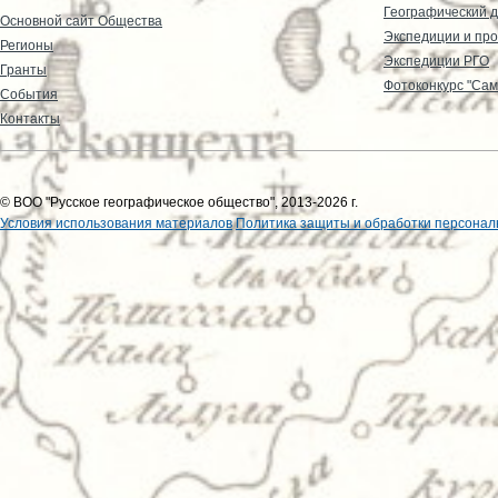
Географический д
Основной сайт Общества
Экспедиции и пр
Регионы
Экспедиции РГО
Гранты
Фотоконкурс "Сам
События
Контакты
© ВОО "Русское географическое общество", 2013-2026 г.
Условия использования материалов
Политика защиты и обработки персонал