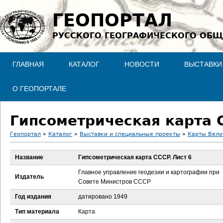
Jump to navigation
ГЕОПОРТАЛ
РУССКОГО ГЕОГРАФИЧЕСКОГО ОБЩ
ГЛАВНАЯ
КАТАЛОГ
НОВОСТИ
ВЫСТАВКИ
О ГЕОПОРТАЛЕ
Гипсометрическая карта 
Геопортал
»
Каталог
»
Выставки и специальные проекты
»
Карты Вели
В
Название
Гипсометрическая карта СССР. Лист 6
ы
Главное управление геодезии и картографии при
Издатель
Совете Министров СССР
з
Год издания
датировано 1949
д
Тип материала
Карта