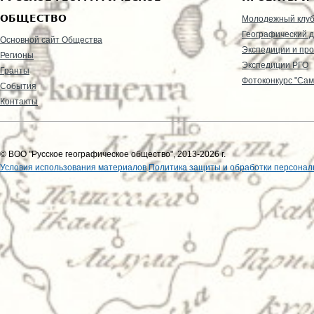
ОБЩЕСТВО
Молодежный клу
Географический д
Основной сайт Общества
Экспедиции и пр
Регионы
Экспедиции РГО
Гранты
Фотоконкурс "Сам
События
Контакты
© ВОО "Русское географическое общество", 2013-2026 г.
Условия использования материалов
Политика защиты и обработки персонал