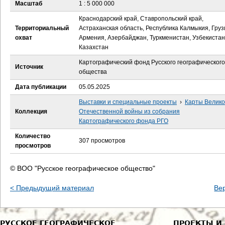
е
Масштаб
1 : 5 000 000
Краснодарский край, Ставропольский край,
с
Территориальный
Астраханская область, Республика Калмыкия, Груз
охват
Армения, Азербайджан, Туркменистан, Узбекистан
ь
Казахстан
Картографический фонд Русского географического
Источник
общества
Дата публикации
05.05.2025
Выставки и специальные проекты
›
Карты Велик
Коллекция
Отечественной войны из собрания
Картографического фонда РГО
Количество
307 просмотров
просмотров
© ВОО "Русское географическое общество"
< Предыдущий материал
Ве
РУССКОЕ ГЕОГРАФИЧЕСКОЕ
ПРОЕКТЫ И