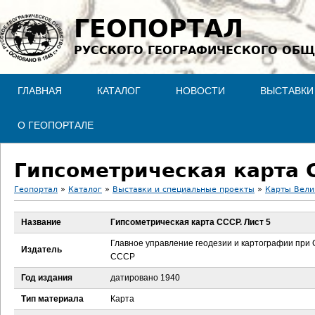
Jump to navigation
ГЕОПОРТАЛ
РУССКОГО ГЕОГРАФИЧЕСКОГО ОБЩ
ГЛАВНАЯ
КАТАЛОГ
НОВОСТИ
ВЫСТАВКИ
О ГЕОПОРТАЛЕ
Гипсометрическая карта 
Геопортал
»
Каталог
»
Выставки и специальные проекты
»
Карты Вели
В
Название
Гипсометрическая карта СССР. Лист 5
ы
Главное управление геодезии и картографии при
Издатель
СССР
з
Год издания
датировано 1940
д
Тип материала
Карта