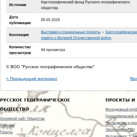
е
Картографический фонд Русского географического
Источник
общества
с
Дата
05.05.2026
публикации
ь
Выставки и специальные проекты
›
Картографическа
Коллекция
память о Великой Отечественной войне
Количество
94 просмотра
просмотров
© ВОО "Русское географическое общество"
< Предыдущий материал
Ве
РУССКОЕ ГЕОГРАФИЧЕСКОЕ
ПРОЕКТЫ И
ОБЩЕСТВО
Молодежный клу
Географический д
Основной сайт Общества
Экспедиции и пр
Регионы
Экспедиции РГО
Гранты
Фотоконкурс "Сам