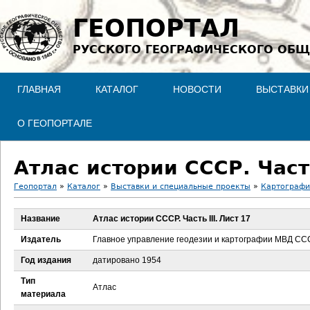
Jump to navigation
ГЕОПОРТАЛ
РУССКОГО ГЕОГРАФИЧЕСКОГО ОБЩ
ГЛАВНАЯ
КАТАЛОГ
НОВОСТИ
ВЫСТАВКИ
О ГЕОПОРТАЛЕ
Атлас истории СССР. Часть
Геопортал
»
Каталог
»
Выставки и специальные проекты
»
Картографи
В
Название
Атлас истории СССР. Часть III. Лист 17
ы
Издатель
Главное управление геодезии и картографии МВД СС
з
Год издания
датировано 1954
Тип
д
Атлас
материала