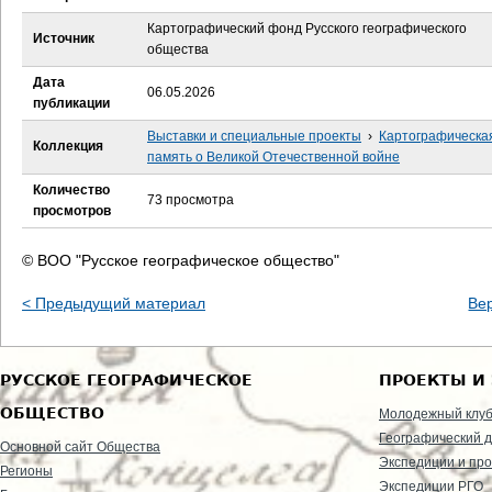
е
Картографический фонд Русского географического
Источник
с
общества
Дата
ь
06.05.2026
публикации
Выставки и специальные проекты
›
Картографическа
Коллекция
память о Великой Отечественной войне
Количество
73 просмотра
просмотров
© ВОО "Русское географическое общество"
< Предыдущий материал
Ве
РУССКОЕ ГЕОГРАФИЧЕСКОЕ
ПРОЕКТЫ И
ОБЩЕСТВО
Молодежный клу
Географический д
Основной сайт Общества
Экспедиции и пр
Регионы
Экспедиции РГО