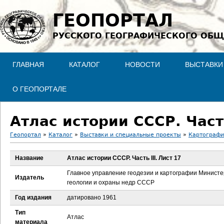
Jump to navigation
ГЕОПОРТАЛ
РУССКОГО ГЕОГРАФИЧЕСКОГО ОБЩ
ГЛАВНАЯ
КАТАЛОГ
НОВОСТИ
ВЫСТАВКИ
О ГЕОПОРТАЛЕ
Атлас истории СССР. Часть
Геопортал
»
Каталог
»
Выставки и специальные проекты
»
Картографи
В
Название
Атлас истории СССР. Часть III. Лист 17
ы
Главное управление геодезии и картографии Министе
Издатель
геологии и охраны недр СССР
з
Год издания
датировано 1961
д
Тип
Атлас
материала