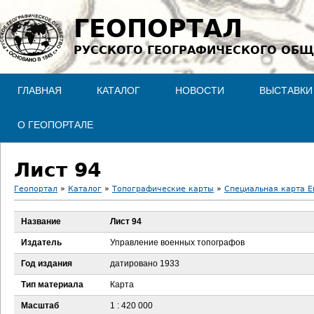
Jump to navigation
ГЕОПОРТАЛ
РУССКОГО ГЕОГРАФИЧЕСКОГО ОБЩ
ГЛАВНАЯ
КАТАЛОГ
НОВОСТИ
ВЫСТАВКИ
О ГЕОПОРТАЛЕ
Лист 94
Геопортал
»
Каталог
»
Топографические карты
»
Специальная карта Ев
В
Название
Лист 94
ы
Издатель
Управление военных топографов
з
Год издания
датировано 1933
Тип материала
Карта
д
Масштаб
1 : 420 000