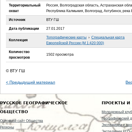
е
Территориальный
Россия, Волгоградская область, Астраханская обла
охват
Республика Калмыкия, Волгоград, Ахтубинск, река 
с
Источник
ВТУ ГШ
ь
Дата публикации
27.01.2017
Топографические карты
›
Специальная карта
Коллекция
Европейской России (М 1:420 000)
Количество
1502 просмотра
просмотров
© ВТУ ГШ
< Предыдущий материал
Ве
РУССКОЕ ГЕОГРАФИЧЕСКОЕ
ПРОЕКТЫ И
ОБЩЕСТВО
Молодежный клу
Географический д
Основной сайт Общества
Экспедиции и пр
Регионы
Экспедиции РГО