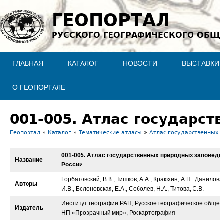
Jump to navigation
ГЕОПОРТАЛ
РУССКОГО ГЕОГРАФИЧЕСКОГО ОБЩ
ГЛАВНАЯ
КАТАЛОГ
НОВОСТИ
ВЫСТАВКИ
О ГЕОПОРТАЛЕ
Геопортал
»
Каталог
»
Тематические атласы
»
Атлас государственных
В
001-005. Атлас государственных природных заповед
Название
России
ы
Горбатовский, В.В., Тишков, А.А., Краюхин, А.Н., Данилов
Авторы
з
И.В., Белоновская, Е.А., Соболев, Н.А., Титова, С.В.
Институт географии РАН, Русское географическое обще
д
Издатель
НП «Прозрачный мир», Роскартография