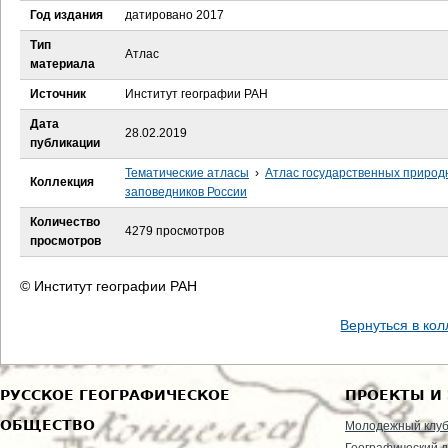
е
Год издания
датировано 2017
с
Тип
Атлас
материала
ь
Источник
Институт географии РАН
Дата
28.02.2019
публикации
Тематические атласы
›
Атлас государственных природ
Коллекция
заповедников России
Количество
4279 просмотров
просмотров
© Институт географии РАН
Вернуться в ко
РУССКОЕ ГЕОГРАФИЧЕСКОЕ
ПРОЕКТЫ И
ОБЩЕСТВО
Молодежный клу
Географический д