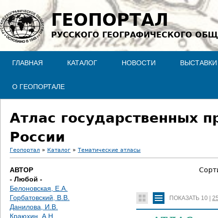
Jump to navigation
ГЕОПОРТАЛ
РУССКОГО ГЕОГРАФИЧЕСКОГО ОБЩ
ГЛАВНАЯ
КАТАЛОГ
НОВОСТИ
ВЫСТАВКИ
О ГЕОПОРТАЛЕ
Атлас государственных п
России
Геопортал
»
Каталог
»
Тематические атласы
В
АВТОР
Сорт
- Любой -
ы
Белоновская, Е.А.
Горбатовский, В.В.
ПОКАЗАТЬ
10
|
2
з
Данилова, И.В.
Краюхин, А.Н.