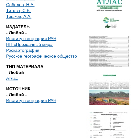
д
Соболев, Н.А.
Титова, С.В.
е
Тишков, А.А.
с
ИЗДАТЕЛЬ
- Любой -
ь
Институт географии РАН
НП «Прозрачный мир»
Роскартография
Русское географическое общество
ТИП МАТЕРИАЛА
- Любой -
Атлас
ИСТОЧНИК
- Любой -
Институт географии РАН