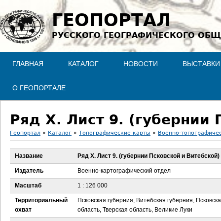
Jump to navigation
ГЕОПОРТАЛ
РУССКОГО ГЕОГРАФИЧЕСКОГО ОБЩ
ГЛАВНАЯ
КАТАЛОГ
НОВОСТИ
ВЫСТАВКИ
О ГЕОПОРТАЛЕ
Ряд X. Лист 9. (губернии
Геопортал
»
Каталог
»
Топографические карты
»
Военно-топографичес
В
Название
Ряд X. Лист 9. (губернии Псковской и Витебской)
ы
Издатель
Военно-картографический отдел
з
Масштаб
1 : 126 000
Территориальный
Псковская губерния, Витебская губерния, Псковск
д
охват
область, Тверская область, Великие Луки