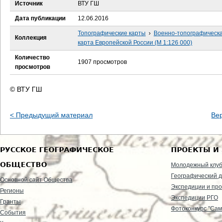
е
Источник
ВТУ ГШ
Дата публикации
12.06.2016
с
Топографические карты
›
Военно-топографическ
Коллекция
ь
карта Европейской России (М 1:126 000)
Количество
1907 просмотров
просмотров
© ВТУ ГШ
< Предыдущий материал
Ве
РУССКОЕ ГЕОГРАФИЧЕСКОЕ
ПРОЕКТЫ И
ОБЩЕСТВО
Молодежный клу
Географический д
Основной сайт Общества
Экспедиции и пр
Регионы
Экспедиции РГО
Гранты
Фотоконкурс "Сам
События