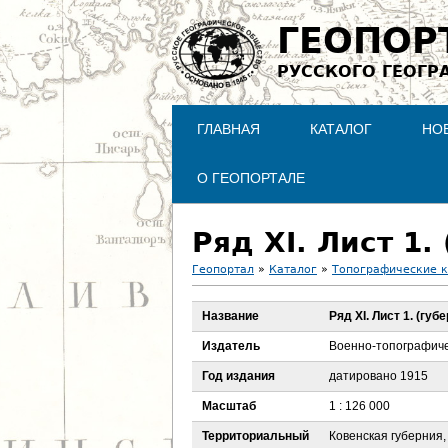
ГЕОПОР
РУССКОГО ГЕОГР
ГЛАВНАЯ
КАТАЛОГ
НО
О ГЕОПОРТАЛЕ
Ряд XI. Лист 1.
Геопортал
»
Каталог
»
Топографические 
В
Название
Ряд XI. Лист 1. (гу
ы
Издатель
Военно-топографиче
з
Год издания
датировано 1915
Масштаб
1 : 126 000
д
Территориальный
Ковенская губерния,