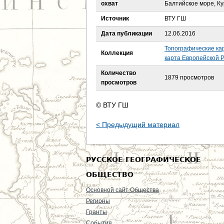
е
охват
Балтийское море, К
Источник
ВТУ ГШ
с
Дата публикации
12.06.2016
ь
Топографические ка
Коллекция
карта Европейской Р
Количество
1879 просмотров
просмотров
© ВТУ ГШ
< Предыдущий материал
РУССКОЕ ГЕОГРАФИЧЕСКОЕ
ОБЩЕСТВО
Основной сайт Общества
Регионы
Гранты
События