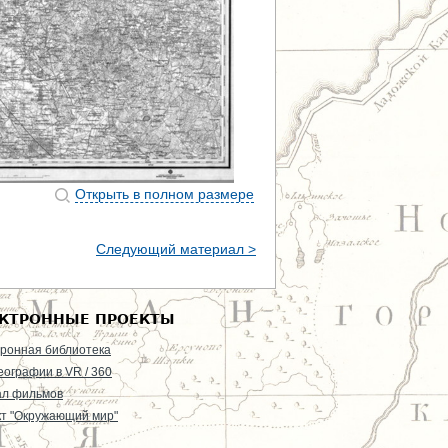
Открыть в полном размере
Следующий материал >
КТРОННЫЕ ПРОЕКТЫ
ронная библиотека
еографии в VR / 360
ал фильмов
т "Окружающий мир"