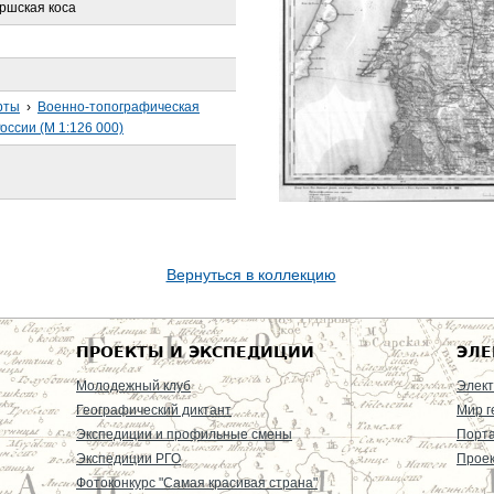
уршская коса
рты
›
Военно-топографическая
оссии (М 1:126 000)
Вернуться в коллекцию
ПРОЕКТЫ И ЭКСПЕДИЦИИ
ЭЛЕ
Молодежный клуб
Элект
Географический диктант
Мир г
Экспедиции и профильные смены
Порт
Экспедиции РГО
Проек
Фотоконкурс "Самая красивая страна"