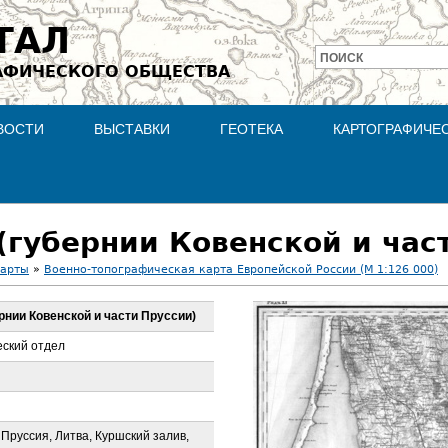
Jump to navigation
ТАЛ
ПОИСК
АФИЧЕСКОГО ОБЩЕСТВА
Форма
поиска
ВОСТИ
ВЫСТАВКИ
ГЕОТЕКА
КАРТОГРАФИЧЕ
 (губернии Ковенской и час
карты
»
Военно-топографическая карта Европейской России (М 1:126 000)
бернии Ковенской и части Пруссии)
ский отдел
 Пруссия, Литва, Куршский залив,