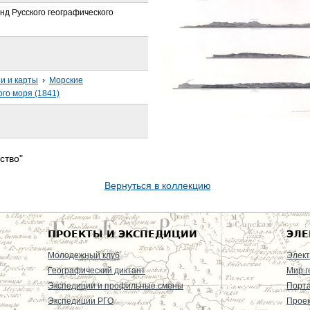
д Русского географического
и и карты
›
Морские
го моря (1841)
ство"
Вернуться в коллекцию
ПРОЕКТЫ И ЭКСПЕДИЦИИ
ЭЛЕ
Молодежный клуб
Элект
Географический диктант
Мир г
Экспедиции и профильные смены
Порт
Экспедиции РГО
Проек