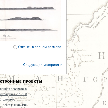
Открыть в полном размере
Следующий материал >
КТРОННЫЕ ПРОЕКТЫ
ронная библиотека
еографии в VR / 360
ал фильмов
т "Окружающий мир"