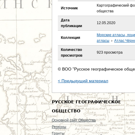
е
Картографический фон
Источник
общества
с
Дата
12.05.2020
ь
публикации
Морские атласы, лоци
Коллекция
атласы
›
Атлас Чёрно
Количество
923 просмотра
просмотров
© ВОО "Русское географическое обще
< Предыдущий материал
РУССКОЕ ГЕОГРАФИЧЕСКОЕ
ОБЩЕСТВО
Основной сайт Общества
Регионы
Гранты