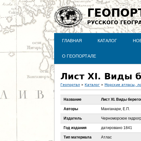
ГЕОПОР
РУССКОГО ГЕОГР
ГЛАВНАЯ
КАТАЛОГ
НО
О ГЕОПОРТАЛЕ
Лист XI. Виды 
Геопортал
»
Каталог
»
Морские атласы, л
В
Название
Лист XI. Виды берег
ы
Авторы
Манганари, Е.П.
з
Издатель
Черноморское гидрог
Год издания
датировано 1841
д
Тип материала
Атлас