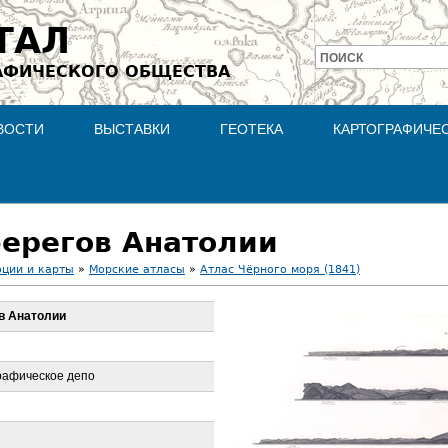
Jump to navigation
ТАЛ
ПОИСК
АФИЧЕСКОГО ОБЩЕСТВА
Форма
поиска
ВОСТИ
ВЫСТАВКИ
ГЕОТЕКА
КАРТОГРАФИЧЕ
берегов Анатолии
оции и карты
»
Морские атласы
»
Атлас Чёрного моря (1841)
ов Анатолии
рафическое депо