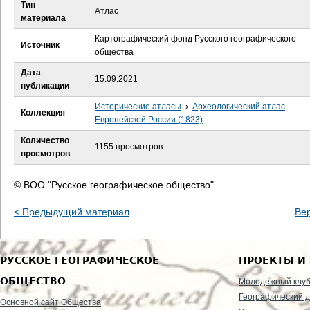
е
Тип
Атлас
материала
с
Картографический фонд Русского географического
Источник
общества
ь
Дата
15.09.2021
публикации
Исторические атласы
›
Археологический атлас
Коллекция
Европейской России (1823)
Количество
1155 просмотров
просмотров
© ВОО "Русское географическое общество"
< Предыдущий материал
Ве
РУССКОЕ ГЕОГРАФИЧЕСКОЕ
ПРОЕКТЫ И
ОБЩЕСТВО
Молодежный клу
Географический д
Основной сайт Общества