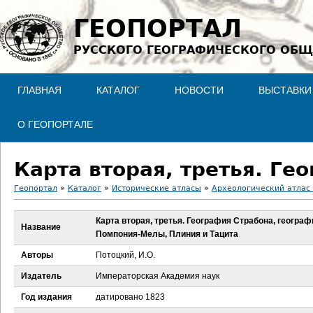
Jump to navigation
ГЕОПОРТАЛ
РУССКОГО ГЕОГРАФИЧЕСКОГО ОБЩ
ГЛАВНАЯ
КАТАЛОГ
НОВОСТИ
ВЫСТАВКИ
О ГЕОПОРТАЛЕ
Геопортал
»
Каталог
»
Исторические атласы
»
Археологический атлас 
В
Карта вторая, третья. География Страбона, географ
Название
Помпония-Мелы, Плиния и Тацита
ы
Авторы
Потоцкий, И.О.
з
Издатель
Императорская Академия наук
д
Год издания
датировано 1823