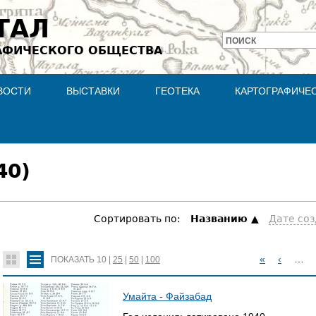
Jump to navigation
ТАЛ
ПОИСК
АФИЧЕСКОГО ОБЩЕСТВА
Форма
поиска
ВОСТИ
ВЫСТАВКИ
ГЕОТЕКА
КАРТОГРАФИЧЕ
40)
Сортировать по:
Hазванию
Дате со
«
‹
…
ПОКАЗАТЬ
10
|
25
|
50
|
100
С
Умайта - Файзабад
Т