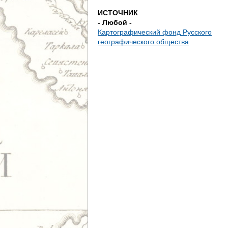
е
ИСТОЧНИК
- Любой -
с
Картографический фонд Русского
географического общества
ь