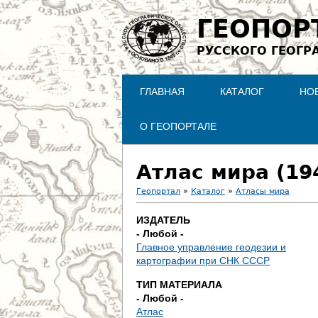
ГЕОПОР
РУССКОГО ГЕОГР
ГЛАВНАЯ
КАТАЛОГ
НО
О ГЕОПОРТАЛЕ
Атлас мира (19
Геопортал
»
Каталог
»
Атласы мира
В
ИЗДАТЕЛЬ
- Любой -
ы
Главное управление геодезии и
картографии при СНК СССР
з
ТИП МАТЕРИАЛА
д
- Любой -
Атлас