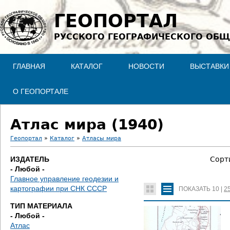
Jump to navigation
ГЕОПОРТАЛ
РУССКОГО ГЕОГРАФИЧЕСКОГО ОБЩ
ГЛАВНАЯ
КАТАЛОГ
НОВОСТИ
ВЫСТАВКИ
О ГЕОПОРТАЛЕ
Атлас мира (1940)
Геопортал
»
Каталог
»
Атласы мира
В
ИЗДАТЕЛЬ
Сорт
- Любой -
ы
Главное управление геодезии и
картографии при СНК СССР
ПОКАЗАТЬ
10
|
2
з
ТИП МАТЕРИАЛА
д
- Любой -
Атлас