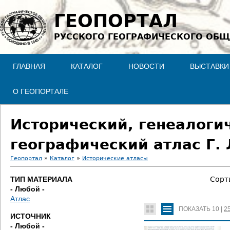
Jump to navigation
ГЕОПОРТАЛ
РУССКОГО ГЕОГРАФИЧЕСКОГО ОБЩ
ГЛАВНАЯ
КАТАЛОГ
НОВОСТИ
ВЫСТАВКИ
О ГЕОПОРТАЛЕ
Исторический, генеалоги
географический атлас Г. 
Геопортал
»
Каталог
»
Исторические атласы
В
ТИП МАТЕРИАЛА
Сорт
- Любой -
ы
Атлас
ПОКАЗАТЬ
10
|
2
з
ИСТОЧНИК
- Любой -