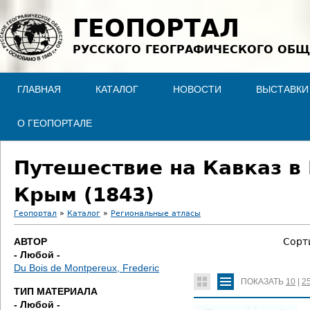
Jump to navigation
ГЕОПОРТАЛ
РУССКОГО ГЕОГРАФИЧЕСКОГО ОБЩ
ГЛАВНАЯ
КАТАЛОГ
НОВОСТИ
ВЫСТАВКИ
О ГЕОПОРТАЛЕ
Путешествие на Кавказ в
Крым (1843)
Геопортал
»
Каталог
»
Региональные атласы
В
АВТОР
Сорт
- Любой -
ы
Du Bois de Montpereux, Frederic
ПОКАЗАТЬ
10
|
2
з
ТИП МАТЕРИАЛА
- Любой -