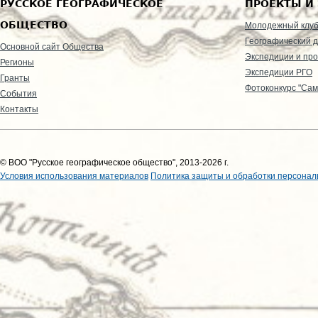
РУССКОЕ ГЕОГРАФИЧЕСКОЕ
ПРОЕКТЫ И
ОБЩЕСТВО
Молодежный клу
Географический д
Основной сайт Общества
Экспедиции и пр
Регионы
Экспедиции РГО
Гранты
Фотоконкурс "Сам
События
Контакты
© ВОО "Русское географическое общество", 2013-2026 г.
Условия использования материалов
Политика защиты и обработки персонал