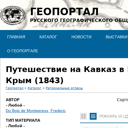
Jump to navigation
ГЕОПОРТАЛ
РУССКОГО ГЕОГРАФИЧЕСКОГО ОБЩ
ГЛАВНАЯ
КАТАЛОГ
НОВОСТИ
ВЫСТАВКИ
О ГЕОПОРТАЛЕ
Путешествие на Кавказ в
Крым (1843)
Геопортал
»
Каталог
»
Региональные атласы
В
АВТОР
Сорт
- Любой -
ы
Du Bois de Montpereux, Frederic
ПОКАЗАТЬ
10
|
2
з
ТИП МАТЕРИАЛА
- Любой -