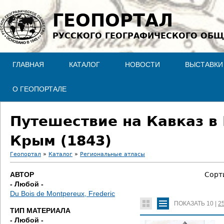
Jump to navigation
ГЕОПОРТАЛ
РУССКОГО ГЕОГРАФИЧЕСКОГО ОБЩ
ГЛАВНАЯ
КАТАЛОГ
НОВОСТИ
ВЫСТАВКИ
О ГЕОПОРТАЛЕ
Путешествие на Кавказ в
Крым (1843)
Геопортал
»
Каталог
»
Региональные атласы
В
АВТОР
Сорт
- Любой -
ы
Du Bois de Montpereux, Frederic
ПОКАЗАТЬ
10
|
2
з
ТИП МАТЕРИАЛА
- Любой -