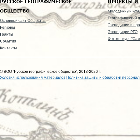
РУССКОЕ ГЕОГРАФИЧЕСКОЕ
ПРОЕКТЫ И
ОБЩЕСТВО
Молодежный клу
Географический д
Основной сайт Общества
Экспедиции и пр
Регионы
Экспедиции РГО
Гранты
Фотоконкурс "Сам
События
Контакты
© ВОО "Русское географическое общество", 2013-2026 г.
Условия использования материалов
Политика защиты и обработки персонал