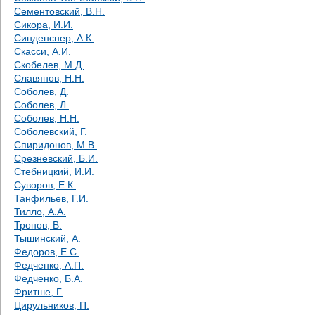
Сементовский, В.Н.
Сикора, И.И.
Синденснер, А.К.
Скасси, А.И.
Скобелев, М.Д.
Славянов, Н.Н.
Соболев, Д.
Соболев, Л.
Соболев, Н.Н.
Соболевский, Г.
Спиридонов, М.В.
Срезневский, Б.И.
Стебницкий, И.И.
Суворов, Е.К.
Танфильев, Г.И.
Тилло, А.А.
Тронов, В.
Тышинский, А.
Федоров, Е.С.
Федченко, А.П.
Федченко, Б.А.
Фритше, Г.
Цирульников, П.