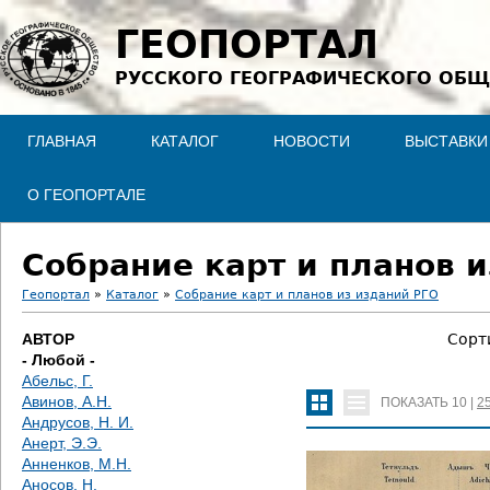
Jump to navigation
ГЕОПОРТАЛ
РУССКОГО ГЕОГРАФИЧЕСКОГО ОБЩ
ГЛАВНАЯ
КАТАЛОГ
НОВОСТИ
ВЫСТАВКИ
О ГЕОПОРТАЛЕ
Собрание карт и планов и
Геопортал
»
Каталог
»
Собрание карт и планов из изданий РГО
В
АВТОР
Сорт
- Любой -
ы
Абельс, Г.
Авинов, А.Н.
ПОКАЗАТЬ
10
|
2
з
Андрусов, Н. И.
Анерт, Э.Э.
д
Анненков, М.Н.
Аносов, Н.