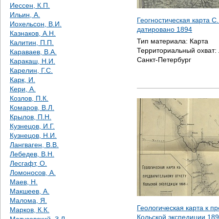
Иессен, К.П.
Ильин, А.
Геогностическая карта С.
Иохельсон, В.И.
датировано
1894
Казнаков, А.Н.
Тип материала:
Карта
Калитин, П.П.
Территориальный охват:
Караваев, В.А.
Санкт-Петербург
Каракаш, Н.И.
Карелин, Г.С.
Карк, И.
Кери, А.
Козлов, П.К.
Комаров, В.Л.
Крылов, П.Н.
Кузнецов, И.Г.
Кузнецов, Н.И.
Лангваген, В.В.
Лебедев, В.Н.
Лесгафт, О.
Ломоносов, А.
Маев, Н.
Макшеев, А.
Малома, Я.
Геологическая карта к п
Марков, К.К.
Кольской экспедиции 1898