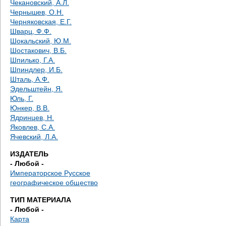
Чекановский, А.Л.
Чернышев, О.Н.
Черняковская, Е.Г.
Шварц, Ф.Ф.
Шокальский, Ю.М.
Шостакович, В.Б.
Шпилько, Г.А.
Шпиндлер, И.Б.
Шталь, А.Ф.
Эдельштейн, Я.
Юль, Г.
Юнкер, В.В.
Ядринцев, Н.
Яковлев, С.А.
Ячевский, Л.А.
ИЗДАТЕЛЬ
- Любой -
Императорское Русское
географическое общество
ТИП МАТЕРИАЛА
- Любой -
Карта