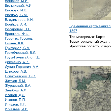
Венюков, М.И.
Вилькицкий, А.И.
Вислоух, И.К.
Вислоух, С.М.
Владимиров, К.Н.
Воейков, А.И.
Временная карта Байкаль
Воларович, П.Е.
1897
Врангель, Ф.Ф.
Тип материала:
Карта
Герритс, Гессель
Территориальный охват:
Гилзен, К.К.
Иркутская область, озер
Григорьев, С.А.
Громбчевский, Б.Л.
Грум-Гржимайло, Г.Е.
Дриженко, Ф.К.
Дунин-Горкавич, А.А.
Елисеев, А.В.
Елпатьевский, В.С.
Житков, Б.М.
Журавский, В.А.
Зенгбуш, А.Ф.
Иванов, Д.Л.
Иванов, П.П.
Игнатов, П.Г.
Игнатьев, И.В.