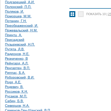
Подгарецкий, А.И.
Полонский, П.П.
Поляков, И.
ПОКАЗАТЬ
10
|
2
Поморцев, М.М.
Потанин, Г.Н.
Преображенский, И.
Пржевальский, Н.М.
Принтц, А.
Присадский
Пузыревский, Н.П.
Путята, Д.В.
Радионов, Н.Е.
Резниченко, В
Рейнгард, А.Л.
Ренгартен, В.П.
Риппас, Б.А.
Роборовский, В.И.
Родд, А.Е.
Родевич, В.
Россиков, К.Н.
Русаков, М.П.
Сабин, Б.В.
Северцов, Н.А.
Семенов-Тян-Шанский, В.П.