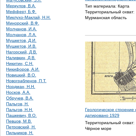
Матусовский, З.Л.
Меркулов, В.А.
Тип материала:
Карта
Мефферт, Б.Ф.
Территориальный охват:
Миклухо-Маклай, Н.Н.
Мурманская область
Минорский, В.Ф.
Молчанов, И.А.
Молчанов, Л.А.
Мушкетов, Д.И.
Мушкетов, И.В.
Нагорский, Д.В.
Наливкин, Д.В.
Никитин, С.Н.
Никифоров, А.И.
Новицкий, В.О.
Новограбленов, П.Т.
Нордман, Н.Н.
Носков, А.А.
Обручев, В.А.
Пальгов, Н.
Пальгов, Н.Н.
Геологическое строение 
Пашкевич, В.О.
датировано
1929
Певцов, М.В.
Территориальный охват:
Петровский, Н.
Чёрное море
Пильчиков, Н.