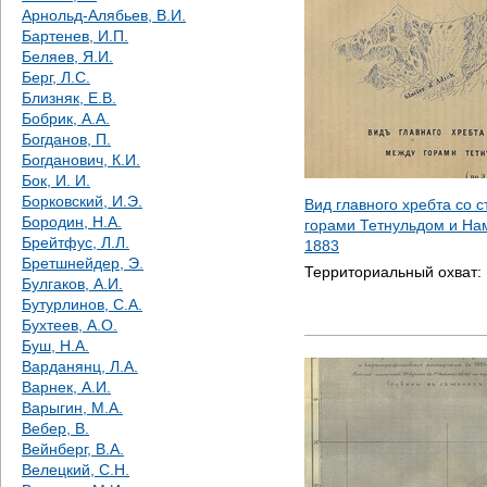
е
Арнольд-Алябьев, В.И.
Бартенев, И.П.
с
Беляев, Я.И.
Берг, Л.С.
ь
Близняк, Е.В.
Бобрик, А.А.
Богданов, П.
Богданович, К.И.
Бок, И. И.
Борковский, И.Э.
Вид главного хребта со 
Бородин, Н.А.
горами Тетнульдом и На
Брейтфус, Л.Л.
1883
Бретшнейдер, Э.
Территориальный охват:
Булгаков, А.И.
Бутурлинов, С.А.
Бухтеев, А.О.
Буш, Н.А.
Варданянц, Л.А.
Варнек, А.И.
Варыгин, М.А.
Вебер, В.
Вейнберг, В.А.
Велецкий, С.Н.