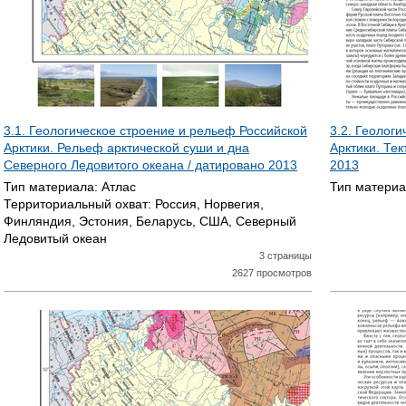
3.1. Геологическое строение и рельеф Российской
3.2. Геолог
Арктики. Рельеф арктической суши и дна
Арктики. Те
Северного Ледовитого океана / датировано
2013
2013
Тип материала:
Атлас
Тип матери
Территориальный охват:
Россия, Норвегия,
Финляндия, Эстония, Беларусь, США, Северный
Ледовитый океан
3 страницы
2627 просмотров