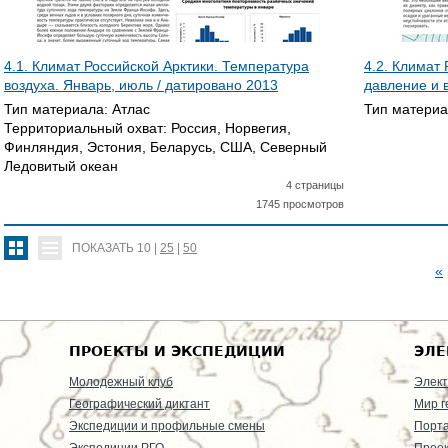
4.1. Климат Российской Арктики. Температура
4.2. Климат
воздуха. Январь, июль / датировано
2013
давление и 
Тип материала:
Атлас
Тип матери
Территориальный охват:
Россия, Норвегия,
Финляндия, Эстония, Беларусь, США, Северный
Ледовитый океан
4 страницы
1745 просмотров
ПОКАЗАТЬ
10
|
25
|
50
«
С
Т
ПРОЕКТЫ И ЭКСПЕДИЦИИ
ЭЛЕ
Р
Молодежный клуб
Элект
Географический диктант
Мир г
А
Экспедиции и профильные смены
Порт
Экспедиции РГО
Проек