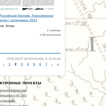
 Российской Арктики. Атмосферное
ветер / датировано
2013
ала:
Атлас
2 страницы
1738 просмотров
ПРОСМОТР МАТЕРИАЛОВ: 11-20 ИЗ 69
‹
1
2
3
4
5
6
7
›
»
КТРОННЫЕ ПРОЕКТЫ
ронная библиотека
еографии в VR / 360
ал фильмов
т "Окружающий мир"