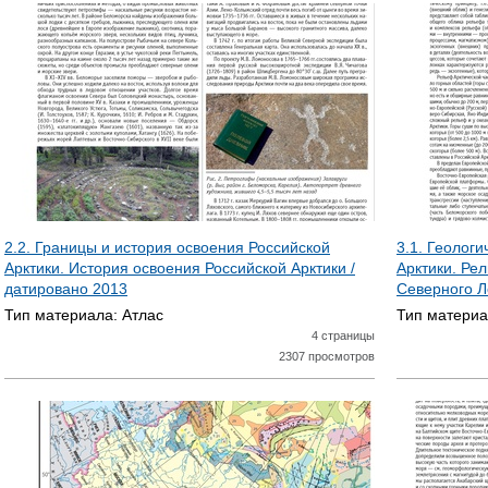
Т
Р
А
Н
И
Ц
2.2. Границы и история освоения Российской
3.1. Геолог
Арктики. История освоения Российской Арктики /
Арктики. Ре
Ы
датировано
2013
Северного Л
Тип материала:
Атлас
Тип матери
4 страницы
2307 просмотров