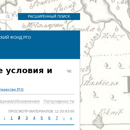
РАСШИРЕННЫЙ ПОИСК
СКИЙ ФОНД РГО
е условия и
 проектам РГО
здания/обновления
Популярности
ПРОСМОТР МАТЕРИАЛОВ: 11-20 ИЗ 69
‹
1
2
3
4
5
6
7
›
»