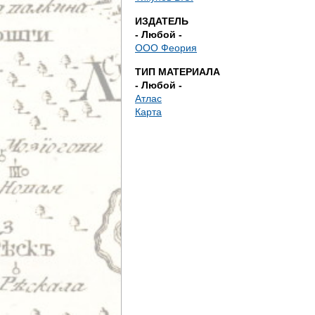
д
ИЗДАТЕЛЬ
е
- Любой -
ООО Феория
с
ТИП МАТЕРИАЛА
- Любой -
ь
Атлас
Карта