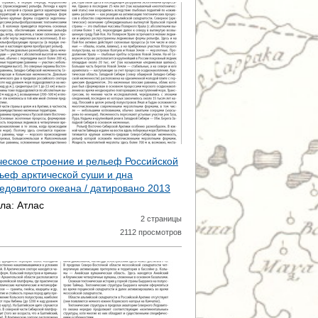
ическое строение и рельеф Российской
льеф арктической суши и дна
едовитого океана / датировано
2013
ала:
Атлас
2 страницы
2112 просмотров