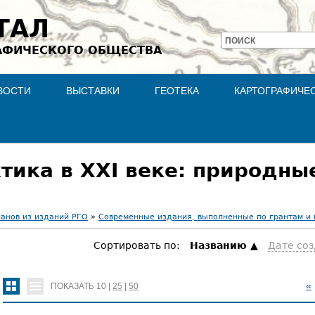
Jump to navigation
ТАЛ
ПОИСК
АФИЧЕСКОГО ОБЩЕСТВА
Форма
поиска
ВОСТИ
ВЫСТАВКИ
ГЕОТЕКА
КАРТОГРАФИЧЕ
тика в XXI веке: природны
ланов из изданий РГО
»
Современные издания, выполненные по грантам и
Сортировать по:
Hазванию
Дате со
«
ПОКАЗАТЬ
10
|
25
|
50
С