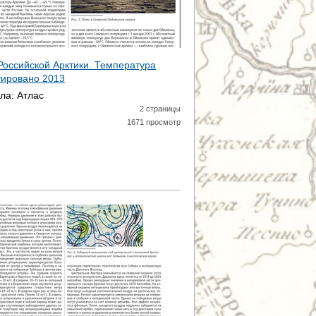
 Российской Арктики. Температура
атировано
2013
ала:
Атлас
2 страницы
1671 просмотр