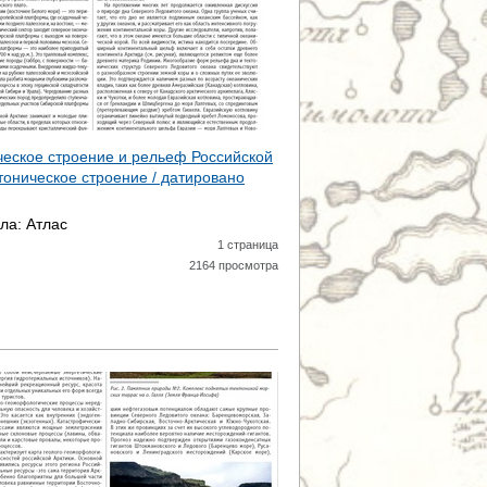
ическое строение и рельеф Российской
ктоническое строение / датировано
ала:
Атлас
1 страница
2164 просмотра