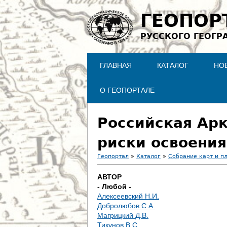
ГЕОПОР
РУССКОГО ГЕОГР
ГЛАВНАЯ
КАТАЛОГ
НО
О ГЕОПОРТАЛЕ
Российская Арк
риски освоения
Геопортал
»
Каталог
»
Собрание карт и п
В
АВТОР
- Любой -
ы
Алексеевский Н.И.
Добролюбов С.А.
з
Магрицкий Д.В.
Тикунов В.С.