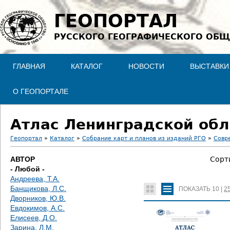
Jump to navigation
ГЕОПОРТАЛ
РУССКОГО ГЕОГРАФИЧЕСКОГО ОБЩ
ГЛАВНАЯ
КАТАЛОГ
НОВОСТИ
ВЫСТАВКИ
О ГЕОПОРТАЛЕ
Атлас Ленинградской обл
Геопортал
»
Каталог
»
Собрание карт и планов из изданий РГО
»
Совр
В
АВТОР
Сорт
- Любой -
ы
Андреева, Т.А.
Банщикова, Л.С.
ПОКАЗАТЬ
10
|
2
з
Дворников, Ю.В.
Евдокимов, А.С.
д
Елисеев, Д.О.
Зарина, Л.М.