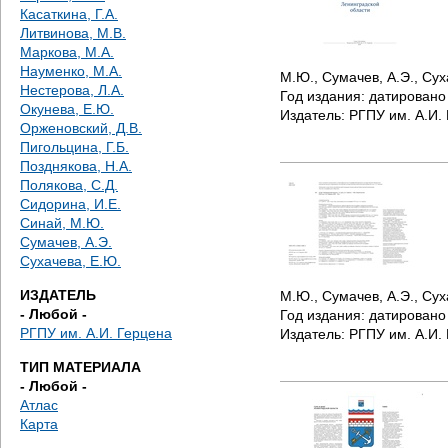
е
Касаткина, Г.А.
Литвинова, М.В.
с
Маркова, М.А.
Науменко, М.А.
М.Ю., Сумачев, А.Э., Сух
ь
Нестерова, Л.А.
Год издания:
датирован
Окунева, Е.Ю.
Издатель:
РГПУ им. А.И.
Орженовский, Д.В.
Пигольцина, Г.Б.
Позднякова, Н.А.
Полякова, С.Д.
Сидорина, И.Е.
Синай, М.Ю.
Сумачев, А.Э.
Сухачева, Е.Ю.
ИЗДАТЕЛЬ
М.Ю., Сумачев, А.Э., Сух
- Любой -
Год издания:
датирован
РГПУ им. А.И. Герцена
Издатель:
РГПУ им. А.И.
ТИП МАТЕРИАЛА
- Любой -
Атлас
Карта