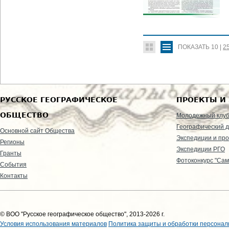
ПОКАЗАТЬ
10
|
2
РУССКОЕ ГЕОГРАФИЧЕСКОЕ
ПРОЕКТЫ И
ОБЩЕСТВО
Молодежный клу
Географический д
Основной сайт Общества
Экспедиции и пр
Регионы
Экспедиции РГО
Гранты
Фотоконкурс "Сам
События
Контакты
© ВОО "Русское географическое общество", 2013-2026 г.
Условия использования материалов
Политика защиты и обработки персонал