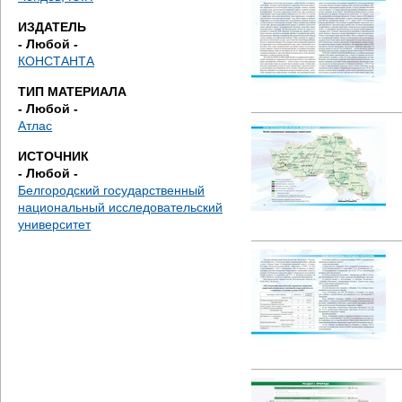
д
ИЗДАТЕЛЬ
е
- Любой -
КОНСТАНТА
с
ТИП МАТЕРИАЛА
- Любой -
ь
Атлас
ИСТОЧНИК
- Любой -
Белгородский государственный
национальный исследовательский
университет