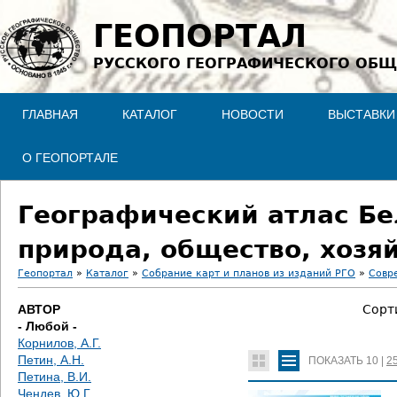
Jump to navigation
ГЕОПОРТАЛ
РУССКОГО ГЕОГРАФИЧЕСКОГО ОБЩ
ГЛАВНАЯ
КАТАЛОГ
НОВОСТИ
ВЫСТАВКИ
О ГЕОПОРТАЛЕ
Географический атлас Бе
природа, общество, хозя
Геопортал
»
Каталог
»
Собрание карт и планов из изданий РГО
»
Совр
В
АВТОР
Сорт
- Любой -
ы
Корнилов, А.Г.
Петин, А.Н.
ПОКАЗАТЬ
10
|
2
з
Петина, В.И.
Чендев, Ю.Г.