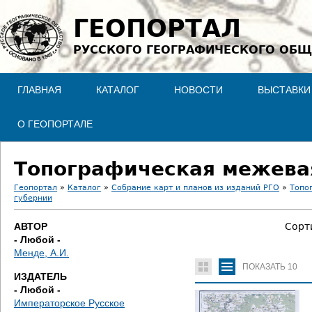
Jump to navigation
ГЕОПОРТАЛ
РУССКОГО ГЕОГРАФИЧЕСКОГО ОБЩ
ГЛАВНАЯ
КАТАЛОГ
НОВОСТИ
ВЫСТАВКИ
О ГЕОПОРТАЛЕ
Топографическая межевая
Геопортал
»
Каталог
»
Собрание карт и планов из изданий РГО
»
Топо
губернии
В
АВТОР
Сорт
ы
- Любой -
Менде, А.И.
з
ПОКАЗАТЬ
10
ИЗДАТЕЛЬ
д
- Любой -
Императорское Русское