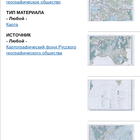
географическое общество
е
ТИП МАТЕРИАЛА
с
- Любой -
Карта
ь
ИСТОЧНИК
- Любой -
Картографический фонд Русского
географического общества