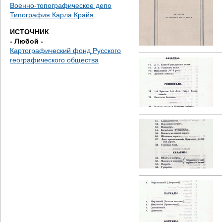
д
Военно-топографическое депо
Типография Карла Крайя
е
ИСТОЧНИК
- Любой -
с
Картографический фонд Русского
географического общества
ь