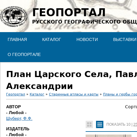
Jump to navigation
ГЕОПОРТАЛ
РУССКОГО ГЕОГРАФИЧЕСКОГО ОБЩ
ГЛАВНАЯ
КАТАЛОГ
НОВОСТИ
ВЫСТАВКИ
О ГЕОПОРТАЛЕ
План Царского Села, Пав
Александрии
Геопортал
»
Каталог
»
Старинные атласы и карты
»
Планы и гербы го
В
АВТОР
Сорт
- Любой -
ы
Шуберт, Ф.Ф.
ПОКАЗАТЬ
10
|
2
з
ИЗДАТЕЛЬ
- Любой -