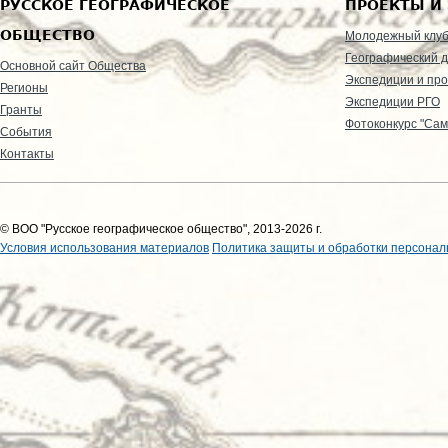
РУССКОЕ ГЕОГРАФИЧЕСКОЕ
ПРОЕКТЫ И
ОБЩЕСТВО
Молодежный клу
Географический д
Основной сайт Общества
Экспедиции и пр
Регионы
Экспедиции РГО
Гранты
Фотоконкурс "Сам
События
Контакты
© ВОО "Русское географическое общество", 2013-2026 г.
Условия использования материалов
Политика защиты и обработки персонал