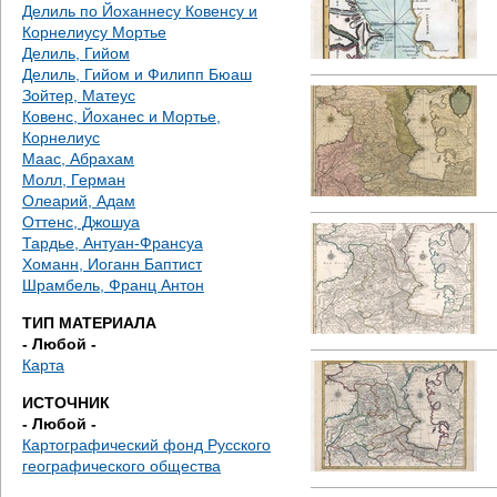
е
Делиль по Йоханнесу Ковенсу и
Корнелиусу Мортье
с
Делиль, Гийом
Делиль, Гийом и Филипп Бюаш
ь
Зойтер, Матеус
Ковенс, Йоханес и Мортье,
Корнелиус
Маас, Абрахам
Молл, Герман
Олеарий, Адам
Оттенс, Джошуа
Тардье, Антуан-Франсуа
Хоманн, Иоганн Баптист
Шрамбель, Франц Антон
ТИП МАТЕРИАЛА
- Любой -
Карта
ИСТОЧНИК
- Любой -
Картографический фонд Русского
географического общества