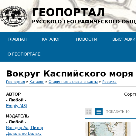
Jump to navigation
ГЕОПОРТАЛ
РУССКОГО ГЕОГРАФИЧЕСКОГО ОБЩ
ГЛАВНАЯ
КАТАЛОГ
НОВОСТИ
ВЫСТАВКИ
О ГЕОПОРТАЛЕ
Вокруг Каспийского моря
Геопортал
»
Каталог
»
Старинные атласы и карты
»
Россика
В
АВТОР
Сорт
- Любой -
ы
Empty (43)
ПОКАЗАТЬ
10
з
ИЗДАТЕЛЬ
- Любой -
д
Ван дер Аа, Питер
Делиль по Вальку