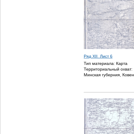
е
с
ь
Ряд XII. Лист 6
Тип материала:
Карта
Территориальный охват:
Минская губерния, Ковен