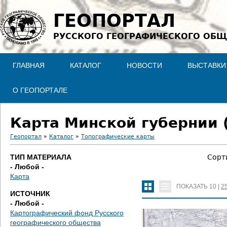
Jump to navigation
ГЕОПОРТАЛ
РУССКОГО ГЕОГРАФИЧЕСКОГО ОБЩ
ГЛАВНАЯ
КАТАЛОГ
НОВОСТИ
ВЫСТАВКИ
О ГЕОПОРТАЛЕ
Карта Минской губернии (
Геопортал
»
Каталог
»
Топографические карты
В
ТИП МАТЕРИАЛА
Сорт
- Любой -
ы
Карта
ПОКАЗАТЬ
10
|
2
з
ИСТОЧНИК
- Любой -
д
Картографический фонд Русского
географического общества