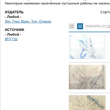
д
Некоторые наименее населённые пустынные районы не насены 
е
ИЗДАТЕЛЬ
Сорт
- Любой -
с
Лит. Турк. Воен. Топ. Отдела
ПОКАЗАТЬ
10
|
2
ИСТОЧНИК
ь
- Любой -
ВТУ ГШ