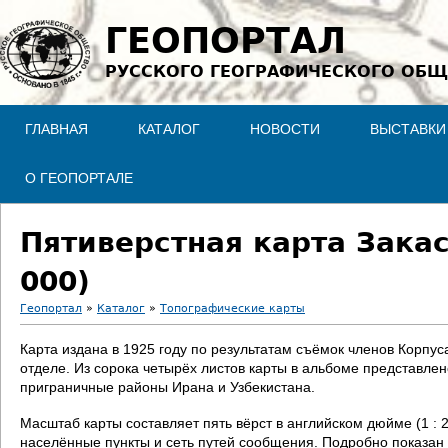
Jump to navigation
ГЕОПОРТАЛ
РУССКОГО ГЕОГРАФИЧЕСКОГО ОБЩ
ГЛАВНАЯ
КАТАЛОГ
НОВОСТИ
ВЫСТАВКИ
О ГЕОПОРТАЛЕ
Пятиверстная карта Закас
000)
Геопортал
»
Каталог
»
Топографические карты
В
Карта издана в 1925 году по результатам съёмок членов Корпу
отделе. Из сорока четырёх листов карты в альбоме представле
ы
приграничные районы Ирана и Узбекистана.
з
Масштаб карты составляет пять вёрст в английском дюйме (1 :
населённые пункты и сеть путей сообщения. Подробно показан 