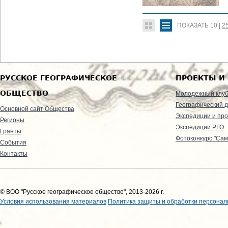
ПОКАЗАТЬ
10
|
2
РУССКОЕ ГЕОГРАФИЧЕСКОЕ
ПРОЕКТЫ И
ОБЩЕСТВО
Молодежный клу
Географический д
Основной сайт Общества
Экспедиции и пр
Регионы
Экспедиции РГО
Гранты
Фотоконкурс "Сам
События
Контакты
© ВОО "Русское географическое общество", 2013-2026 г.
Условия использования материалов
Политика защиты и обработки персонал