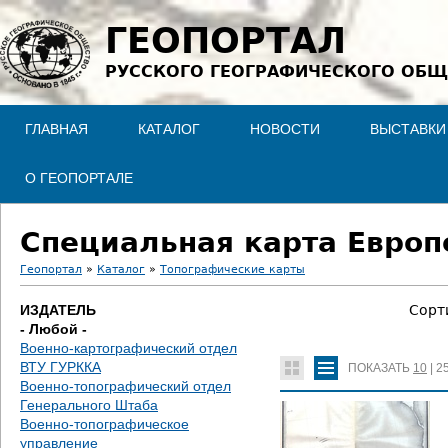
Jump to navigation
ГЕОПОРТАЛ
РУССКОГО ГЕОГРАФИЧЕСКОГО ОБЩ
ГЛАВНАЯ
КАТАЛОГ
НОВОСТИ
ВЫСТАВКИ
О ГЕОПОРТАЛЕ
Специальная карта Европе
Геопортал
»
Каталог
»
Топографические карты
В
ИЗДАТЕЛЬ
Сорт
- Любой -
ы
Военно-картографический отдел
ВТУ ГУРККА
ПОКАЗАТЬ
10
|
2
з
Военно-топографический отдел
Генерального Штаба
д
Военно-топографическое
управление