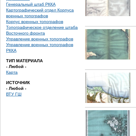
е
Генеральный штаб РККА
Картографический отдел Корпуса
с
военных топографов
Корпус военных топографов
ь
Топографическое отделение штаба
Восточного фронта
Управление военных топографов
Управление военных топографов
РККА
ТИП МАТЕРИАЛА
- Любой -
Карта
ИСТОЧНИК
- Любой -
ВТУ ГШ