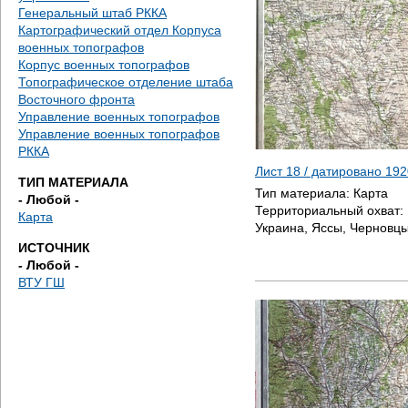
е
Генеральный штаб РККА
Картографический отдел Корпуса
с
военных топографов
Корпус военных топографов
ь
Топографическое отделение штаба
Восточного фронта
Управление военных топографов
Управление военных топографов
РККА
Лист 18 / датировано
192
ТИП МАТЕРИАЛА
Тип материала:
Карта
- Любой -
Территориальный охват:
Карта
Украина, Яссы, Черновц
ИСТОЧНИК
- Любой -
ВТУ ГШ