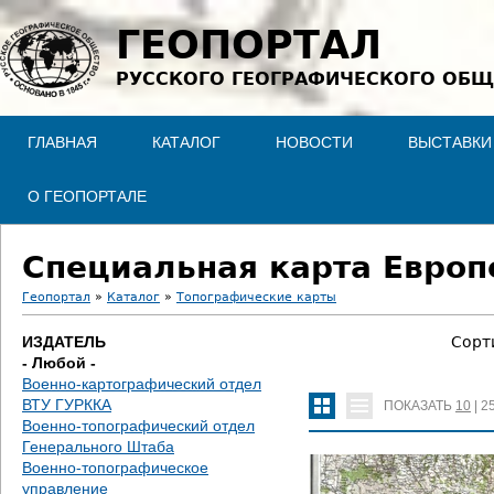
Jump to navigation
ГЕОПОРТАЛ
РУССКОГО ГЕОГРАФИЧЕСКОГО ОБЩ
ГЛАВНАЯ
КАТАЛОГ
НОВОСТИ
ВЫСТАВКИ
О ГЕОПОРТАЛЕ
Специальная карта Европе
Геопортал
»
Каталог
»
Топографические карты
В
ИЗДАТЕЛЬ
Сорт
- Любой -
ы
Военно-картографический отдел
ВТУ ГУРККА
ПОКАЗАТЬ
10
|
2
з
Военно-топографический отдел
Генерального Штаба
д
Военно-топографическое
управление