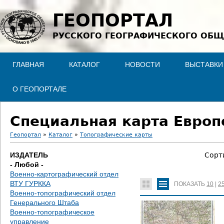
Jump to navigation
ГЕОПОРТАЛ
РУССКОГО ГЕОГРАФИЧЕСКОГО ОБЩ
ГЛАВНАЯ
КАТАЛОГ
НОВОСТИ
ВЫСТАВКИ
О ГЕОПОРТАЛЕ
Специальная карта Европе
Геопортал
»
Каталог
»
Топографические карты
В
ИЗДАТЕЛЬ
Сорт
- Любой -
ы
Военно-картографический отдел
ВТУ ГУРККА
ПОКАЗАТЬ
10
|
2
з
Военно-топографический отдел
Генерального Штаба
д
Военно-топографическое
управление