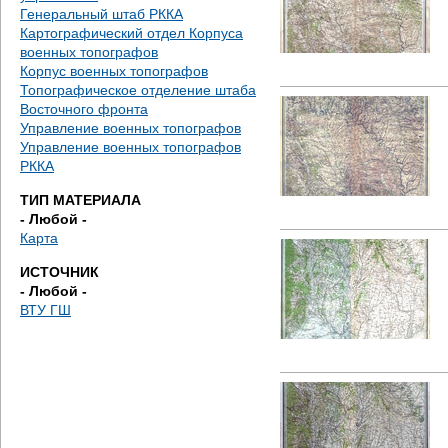
е
Генеральный штаб РККА
Картографический отдел Корпуса
с
военных топографов
Корпус военных топографов
ь
Топографическое отделение штаба
Восточного фронта
Управление военных топографов
Управление военных топографов
РККА
ТИП МАТЕРИАЛА
- Любой -
Карта
ИСТОЧНИК
- Любой -
ВТУ ГШ