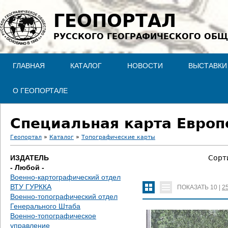
Jump to navigation
ГЕОПОРТАЛ
РУССКОГО ГЕОГРАФИЧЕСКОГО ОБЩ
ГЛАВНАЯ
КАТАЛОГ
НОВОСТИ
ВЫСТАВКИ
О ГЕОПОРТАЛЕ
Специальная карта Европе
Геопортал
»
Каталог
»
Топографические карты
В
ИЗДАТЕЛЬ
Сорт
- Любой -
ы
Военно-картографический отдел
ВТУ ГУРККА
ПОКАЗАТЬ
10
|
2
з
Военно-топографический отдел
Генерального Штаба
д
Военно-топографическое
управление