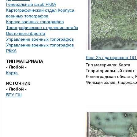
е
Генеральный штаб РККА
Картографический отдел Корпуса
с
военных топографов
Корпус военных топографов
ь
Топографическое отделение штаба
Восточного фронта
Управление военных топографов
Управление военных топографов
РККА
Лист 25 / датировано
191
ТИП МАТЕРИАЛА
Тип материала:
Карта
- Любой -
Территориальный охват:
Карта
Ленинградская область, К
Финский залив, Ладожско
ИСТОЧНИК
- Любой -
ВТУ ГШ