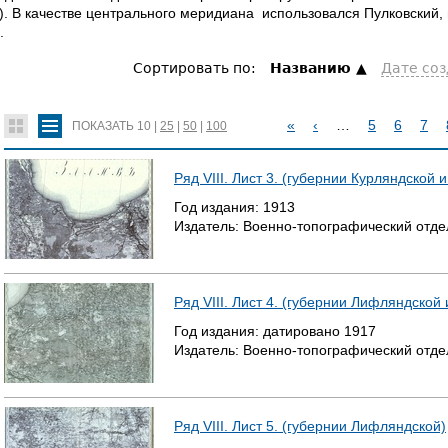
). В качестве центрального меридиана использовался Пулковский
.
Сортировать по:
Hазванию
Дате со
«
‹
…
5
6
7
ПОКАЗАТЬ
10
|
25
|
50
|
100
С
Ряд VIII. Лист 3. (губернии Курляндской
Т
Год издания:
1913
Издатель:
Военно-топографический отде
Р
А
Ряд VIII. Лист 4. (губернии Лифляндской
Н
Год издания:
датировано
1917
И
Издатель:
Военно-топографический отде
Ц
Ы
Ряд VIII. Лист 5. (губернии Лифляндской)