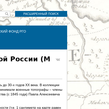
РАСШИРЕННЫЙ ПОИСК
СКИЙ ФОНД РГО
ой России (М
 до 30-х годов XX века. В коллекции
 принимали военные топографы – члены
тва (с 1845 года) Павла Алексеевича
сти (т.е. 1 сантиметр на карте равен