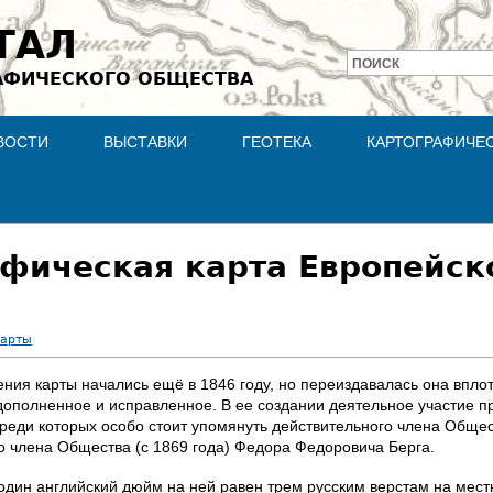
Jump to navigation
ТАЛ
ПОИСК
АФИЧЕСКОГО ОБЩЕСТВА
Форма
поиска
ВОСТИ
ВЫСТАВКИ
ГЕОТЕКА
КАРТОГРАФИЧЕ
фическая карта Европейск
карты
ия карты начались ещё в 1846 году, но переиздавалась она вплоть
, дополненное и исправленное. В ее создании деятельное участие
среди которых особо стоит упомянуть действительного члена Общес
го члена Общества (с 1869 года) Федора Федоровича Берга.
один английский дюйм на ней равен трем русским верстам на местно