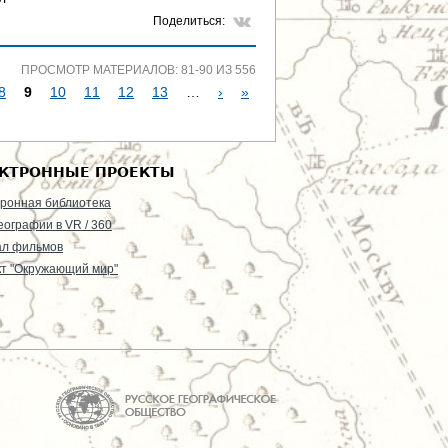
Поделиться:
ПРОСМОТР МАТЕРИАЛОВ: 81-90 ИЗ 556
8
9
10
11
12
13
…
›
»
КТРОННЫЕ ПРОЕКТЫ
ронная библиотека
еографии в VR / 360
ал фильмов
т "Окружающий мир"