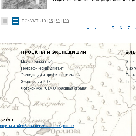
ПОКАЗАТЬ
10
|
25
|
50
|
100
«
‹
…
5
6
7
С
Т
ПРОЕКТЫ И ЭКСПЕДИЦИИ
ЭЛЕ
Р
Молодежный клуб
Элект
Географический диктант
Мир г
А
Экспедиции и профильные смены
Порт
Экспедиции РГО
Проек
Н
Фотоконкурс "Самая красивая страна"
И
Ц
Ы
-2026 г.
защиты и обработки персональных данных