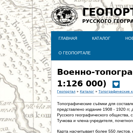
ГЕОПОР
РУССКОГО ГЕОГР
ГЛАВНАЯ
КАТАЛОГ
НО
О ГЕОПОРТАЛЕ
Военно-топогра
1:126 000)
Геопортал
»
Каталог
»
Топографические 
В
Топографические съёмки для составлен
представлено издание 1908 - 1920 гг
ы
Русского географического общества, 
Тучкова и члена-учредителя, почетно
з
Карта насчитывает более 550 листов, 