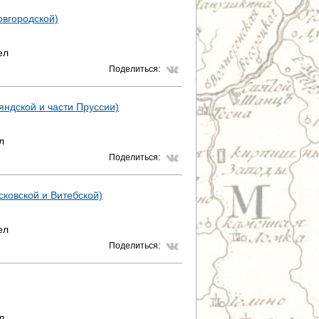
Новгородской)
ел
Поделиться:
ляндской и части Пруссии)
л
Поделиться:
сковской и Витебской)
ел
Поделиться:
л