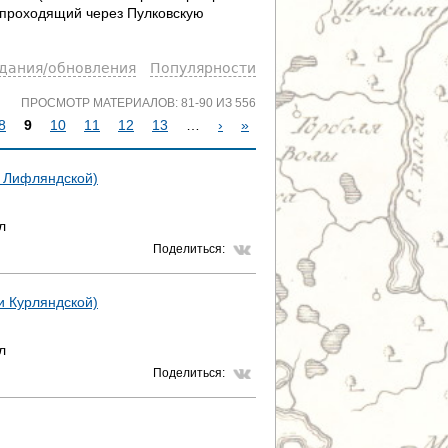
, проходящий через Пулковскую
здания/обновления
Популярности
ПРОСМОТР МАТЕРИАЛОВ: 81-90 ИЗ 556
8
9
10
11
12
13
…
›
»
 и Лифляндской)
л
Поделиться:
 и Курляндской)
л
Поделиться: