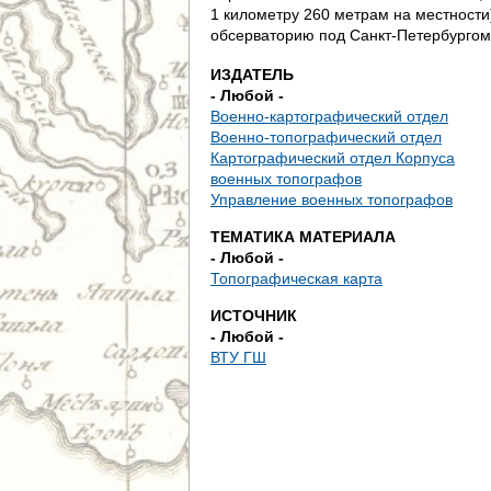
д
1 километру 260 метрам на местности
обсерваторию под Санкт-Петербургом
е
ИЗДАТЕЛЬ
с
- Любой -
Военно-картографический отдел
ь
Военно-топографический отдел
Картографический отдел Корпуса
военных топографов
Управление военных топографов
ТЕМАТИКА МАТЕРИАЛА
- Любой -
Топографическая карта
ИСТОЧНИК
- Любой -
ВТУ ГШ