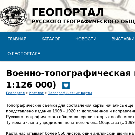
Jump to navigation
ГЕОПОРТАЛ
РУССКОГО ГЕОГРАФИЧЕСКОГО ОБЩ
ГЛАВНАЯ
КАТАЛОГ
НОВОСТИ
ВЫСТАВКИ
О ГЕОПОРТАЛЕ
Военно-топографическая 
1:126 000)
Геопортал
»
Каталог
»
Топографические карты
В
Топографические съёмки для составления карты начались ещё в 
представлено издание 1908 - 1920 гг, дополненное и исправле
ы
Русского географического общества, среди которых особо стои
Тучкова и члена-учредителя, почетного члена Общества (с 186
з
Карта насчитывает более 550 листов, один английский дюйм на 