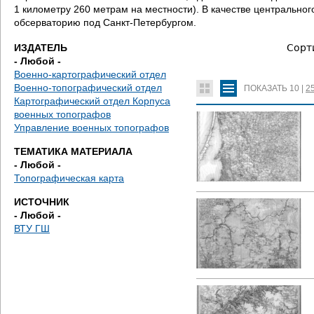
д
1 километру 260 метрам на местности). В качестве центральн
обсерваторию под Санкт-Петербургом.
е
ИЗДАТЕЛЬ
Сорт
с
- Любой -
Военно-картографический отдел
ь
Военно-топографический отдел
ПОКАЗАТЬ
10
|
2
Картографический отдел Корпуса
военных топографов
Управление военных топографов
ТЕМАТИКА МАТЕРИАЛА
- Любой -
Топографическая карта
ИСТОЧНИК
- Любой -
ВТУ ГШ