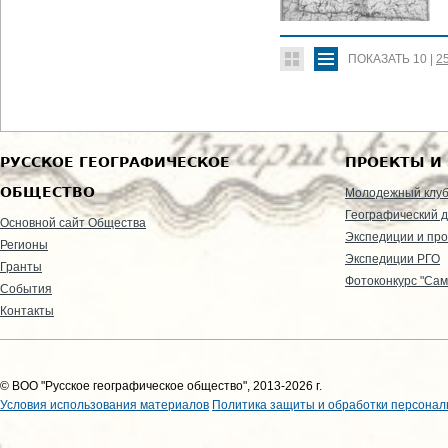
ПОКАЗАТЬ
10
|
2
РУССКОЕ ГЕОГРАФИЧЕСКОЕ
ПРОЕКТЫ И
ОБЩЕСТВО
Молодежный клу
Географический д
Основной сайт Общества
Экспедиции и пр
Регионы
Экспедиции РГО
Гранты
Фотоконкурс "Сам
События
Контакты
© ВОО "Русское географическое общество", 2013-2026 г.
Условия использования материалов
Политика защиты и обработки персонал