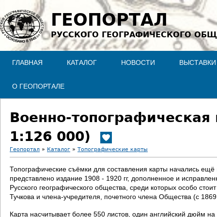
Jump to navigation
ГЕОПОРТАЛ
РУССКОГО ГЕОГРАФИЧЕСКОГО ОБЩ
ГЛАВНАЯ
КАТАЛОГ
НОВОСТИ
ВЫСТАВКИ
О ГЕОПОРТАЛЕ
Военно-топографическая 
1:126 000)
Геопортал
»
Каталог
»
Топографические карты
В
Топографические съёмки для составления карты начались ещё в 
представлено издание 1908 - 1920 гг, дополненное и исправле
ы
Русского географического общества, среди которых особо стои
Тучкова и члена-учредителя, почетного члена Общества (с 186
з
Карта насчитывает более 550 листов, один английский дюйм на 