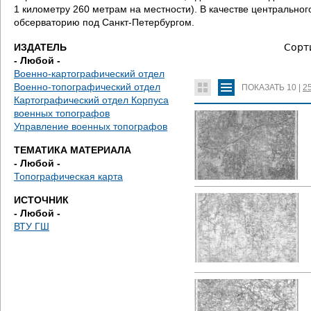
д
1 километру 260 метрам на местности). В качестве центральн
обсерваторию под Санкт-Петербургом.
е
ИЗДАТЕЛЬ
Сорт
с
- Любой -
Военно-картографический отдел
ь
Военно-топографический отдел
ПОКАЗАТЬ
10
|
2
Картографический отдел Корпуса
военных топографов
Управление военных топографов
ТЕМАТИКА МАТЕРИАЛА
- Любой -
Топографическая карта
ИСТОЧНИК
- Любой -
ВТУ ГШ