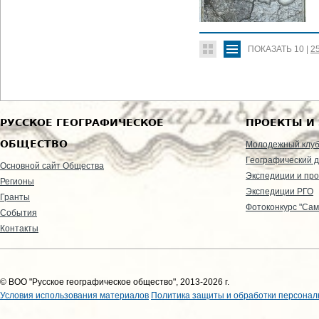
ПОКАЗАТЬ
10
|
2
РУССКОЕ ГЕОГРАФИЧЕСКОЕ
ПРОЕКТЫ И
ОБЩЕСТВО
Молодежный клу
Географический д
Основной сайт Общества
Экспедиции и пр
Регионы
Экспедиции РГО
Гранты
Фотоконкурс "Сам
События
Контакты
© ВОО "Русское географическое общество", 2013-2026 г.
Условия использования материалов
Политика защиты и обработки персонал