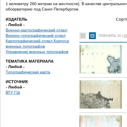
д
1 километру 260 метрам на местности). В качестве центральн
обсерваторию под Санкт-Петербургом.
е
ИЗДАТЕЛЬ
Сорт
с
- Любой -
Военно-картографический отдел
ь
Военно-топографический отдел
ПОКАЗАТЬ
10
|
2
Картографический отдел Корпуса
военных топографов
Управление военных топографов
ТЕМАТИКА МАТЕРИАЛА
- Любой -
Топографическая карта
ИСТОЧНИК
- Любой -
ВТУ ГШ