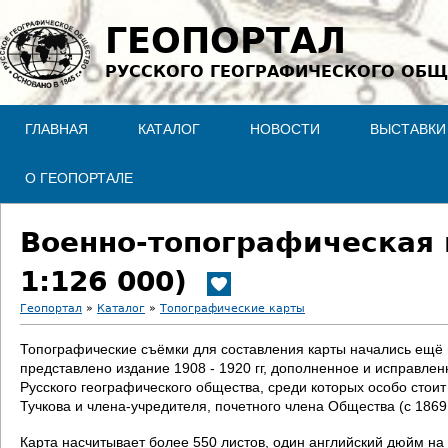
Jump to navigation
ГЕОПОРТАЛ
РУССКОГО ГЕОГРАФИЧЕСКОГО ОБЩ
ГЛАВНАЯ
КАТАЛОГ
НОВОСТИ
ВЫСТАВКИ
О ГЕОПОРТАЛЕ
Военно-топографическая 
1:126 000)
Геопортал
»
Каталог
»
Топографические карты
В
Топографические съёмки для составления карты начались ещё в 
представлено издание 1908 - 1920 гг, дополненное и исправле
ы
Русского географического общества, среди которых особо стои
Тучкова и члена-учредителя, почетного члена Общества (с 186
з
Карта насчитывает более 550 листов, один английский дюйм на 