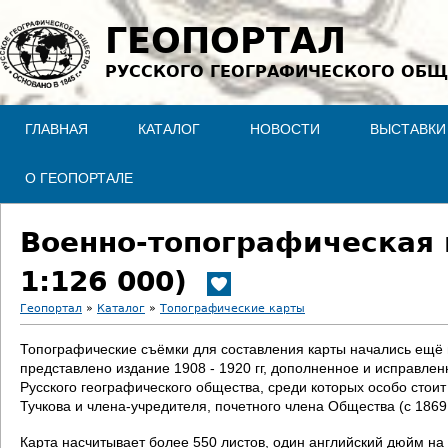
Jump to navigation
ГЕОПОРТАЛ
РУССКОГО ГЕОГРАФИЧЕСКОГО ОБЩ
ГЛАВНАЯ
КАТАЛОГ
НОВОСТИ
ВЫСТАВКИ
О ГЕОПОРТАЛЕ
Военно-топографическая 
1:126 000)
Геопортал
»
Каталог
»
Топографические карты
В
Топографические съёмки для составления карты начались ещё в 
представлено издание 1908 - 1920 гг, дополненное и исправле
ы
Русского географического общества, среди которых особо стои
Тучкова и члена-учредителя, почетного члена Общества (с 186
з
Карта насчитывает более 550 листов, один английский дюйм на 