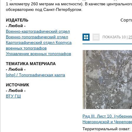
д
1 километру 260 метрам на местности). В качестве центральн
обсерваторию под Санкт-Петербургом.
е
ИЗДАТЕЛЬ
Сорт
с
- Любой -
Военно-картографический отдел
ь
Военно-топографический отдел
ПОКАЗАТЬ
10
|
2
Картографический отдел Корпуса
военных топографов
Управление военных топографов
ТЕМАТИКА МАТЕРИАЛА
- Любой -
[php] / Топографическая карта
ИСТОЧНИК
- Любой -
ВТУ ГШ
Ряд III. Лист 10. (губерн
Новгородской и Черепове
Территориальный охват: