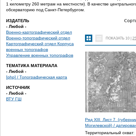
д
1 километру 260 метрам на местности). В качестве центральн
обсерваторию под Санкт-Петербургом.
е
ИЗДАТЕЛЬ
Сорт
с
- Любой -
Военно-картографический отдел
ь
Военно-топографический отдел
ПОКАЗАТЬ
10
|
2
Картографический отдел Корпуса
военных топографов
Управление военных топографов
ТЕМАТИКА МАТЕРИАЛА
- Любой -
[php] / Топографическая карта
ИСТОЧНИК
- Любой -
ВТУ ГШ
Ряд XIII. Лист 7. (губерн
Могилевской) / датиров
Территориальный охват: