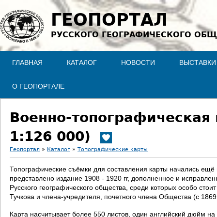
Jump to navigation
ГЕОПОРТАЛ
РУССКОГО ГЕОГРАФИЧЕСКОГО ОБЩ
ГЛАВНАЯ
КАТАЛОГ
НОВОСТИ
ВЫСТАВКИ
О ГЕОПОРТАЛЕ
Военно-топографическая 
1:126 000)
Геопортал
»
Каталог
»
Топографические карты
В
Топографические съёмки для составления карты начались ещё в 
представлено издание 1908 - 1920 гг, дополненное и исправле
ы
Русского географического общества, среди которых особо стои
Тучкова и члена-учредителя, почетного члена Общества (с 186
з
Карта насчитывает более 550 листов, один английский дюйм на 