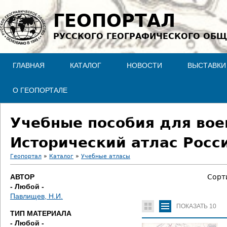
Jump to navigation
ГЕОПОРТАЛ
РУССКОГО ГЕОГРАФИЧЕСКОГО ОБЩ
ГЛАВНАЯ
КАТАЛОГ
НОВОСТИ
ВЫСТАВКИ
О ГЕОПОРТАЛЕ
Учебные пособия для вое
Исторический атлас Росси
Геопортал
»
Каталог
»
Учебные атласы
В
АВТОР
Сорт
- Любой -
ы
Павлищев, Н.И.
ПОКАЗАТЬ
10
з
ТИП МАТЕРИАЛА
- Любой -