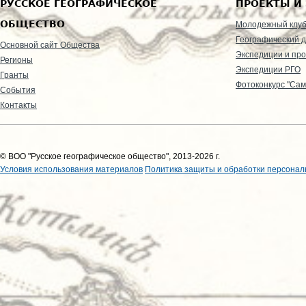
РУССКОЕ ГЕОГРАФИЧЕСКОЕ
ПРОЕКТЫ И
ОБЩЕСТВО
Молодежный клу
Географический д
Основной сайт Общества
Экспедиции и пр
Регионы
Экспедиции РГО
Гранты
Фотоконкурс "Сам
События
Контакты
© ВОО "Русское географическое общество", 2013-2026 г.
Условия использования материалов
Политика защиты и обработки персонал