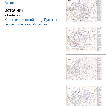
д
Атлас
ИСТОЧНИК
е
- Любой -
Картографический фонд Русского
с
географического общества
ь