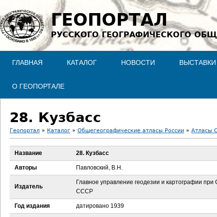
Jump to navigation
ГЕОПОРТАЛ
РУССКОГО ГЕОГРАФИЧЕСКОГО ОБЩ
ГЛАВНАЯ
КАТАЛОГ
НОВОСТИ
ВЫСТАВКИ
О ГЕОПОРТАЛЕ
28. Кузбасс
Геопортал
»
Каталог
»
Общегеографические атласы России
»
Атласы С
В
Название
28. Кузбасс
ы
Авторы
Павловский, В.Н.
з
Главное управление геодезии и картографии при
Издатель
СССР
д
Год издания
датировано 1939