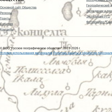
Географический д
Основной сайт Общества
Экспедиции и пр
Регионы
Экспедиции РГО
Гранты
Фотоконкурс "Сам
События
Контакты
© ВОО "Русское географическое общество", 2013-2026 г.
Условия использования материалов
Политика защиты и обработки персонал