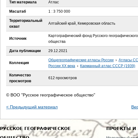
е
Тип материала
Атлас
Масштаб
1 : 3 750 000
с
Территориальный
Алтайский край, Кемеровская область
ь
охват
Картографический фонд Русского географического
Источник
общества
Дата публикации
29.12.2021
Общегеографические атласы России
›
Атласы СС
Коллекция
России XX века
›
Карманный атлас СССР (1939)
Количество
612 просмотров
просмотров
© ВОО "Русское географическое общество"
< Предыдущий материал
Ве
РУССКОЕ ГЕОГРАФИЧЕСКОЕ
ПРОЕКТЫ И
ОБЩЕСТВО
Молодежный клу