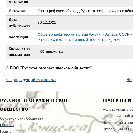
е
материала
Источник
Картографический фонд Русского географического общ
с
Дата
30.12.2021
ь
публикации
Общегеографические атласы России
›
Атласы СССР и
Коллекция
России XX века
›
Карманный атлас СССР (1939)
Количество
533 просмотра
просмотров
© ВОО "Русское географическое общество"
< Предыдущий материал
Ве
РУССКОЕ ГЕОГРАФИЧЕСКОЕ
ПРОЕКТЫ И
ОБЩЕСТВО
Молодежный клу
Географический д
Основной сайт Общества
Экспедиции и пр
Регионы
Экспедиции РГО
Гранты