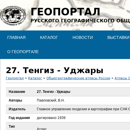
Jump to navigation
ГЕОПОРТАЛ
РУССКОГО ГЕОГРАФИЧЕСКОГО ОБЩ
ГЛАВНАЯ
КАТАЛОГ
НОВОСТИ
ВЫСТАВКИ
О ГЕОПОРТАЛЕ
27. Тенгиз - Уджары
Геопортал
»
Каталог
»
Общегеографические атласы России
»
Атласы С
В
Название
27. Тенгиз - Уджары
ы
Авторы
Павловский, В.Н.
з
Издатель
Главное управление геодезии и картографии при СНК
Год издания
датировано 1939
д
Тип
Атлас